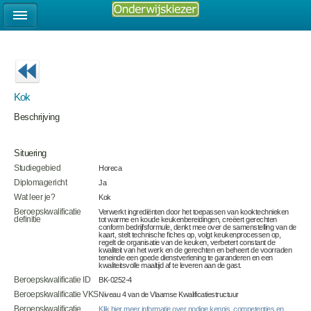
Kok
Beschrijving
Situering
Studiegebied
Horeca
Diplomagericht
Ja
Wat leer je?
Kok
Beroepskwalificatie
Verwerkt ingrediënten door het toepassen van kooktechnieken
definitie
tot warme en koude keukenbereidingen, creëert gerechten
conform bedrijfsformule, denkt mee over de samenstelling van de
kaart, stelt technische fiches op, volgt keukenprocessen op,
regelt de organisatie van de keuken, verbetert constant de
kwaliteit van het werk en de gerechten en beheert de voorraden
teneinde een goede dienstverlening te garanderen en een
kwaliteitsvolle maaltijd af te leveren aan de gast.
Beroepskwalificatie ID
BK-0252-4
Beroepskwalificatie VKS
Niveau 4 van de Vlaamse Kwalificatiestructuur
Beroepskwalificatie
Klik hier meer informatie over nodige kennis, competenties en