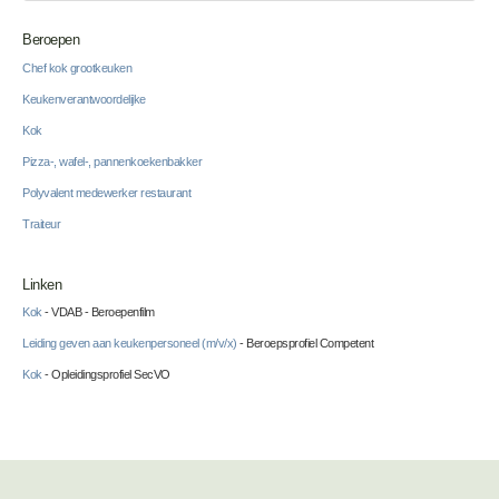
Beroepen
Chef kok grootkeuken
Keukenverantwoordelijke
Kok
Pizza-, wafel-, pannenkoekenbakker
Polyvalent medewerker restaurant
Traiteur
Linken
Kok
- VDAB - Beroepenfilm
Leiding geven aan keukenpersoneel (m/v/x)
- Beroepsprofiel Competent
Kok
- Opleidingsprofiel SecVO