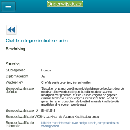
Chef de partie groenten fruit en kruiden
Beschrijving
Situering
Studiegebied
Horeca
Diplomagericht
Ja
Wat leer je?
Chef de partie groenten, fruit en kruiden
Beroepskwalificatie
‘Bestelt en ontvangt voedingsmiddelen binnen de keuken, doet de
definitie
noodzakelijke voorbereidingen, bereidt koude en warme
maaltijden met groenten, fruit en kruiden volgens de gepaste
culinaire technieken en/of volgens technische fiche, werkt de
gerechten af en controleert de kwaliteit teneinde kwaliteitsvolle
maaltijden af te leveren aan de gast.’
Beroepskwalificatie ID
BK-0425-3
Beroepskwalificatie VKS
Niveau 4 van de Vlaamse Kwalificatiestructuur
Beroepskwalificatie
Klik hier meer informatie over nodige kennis, competenties en
informatie
vaardigheden