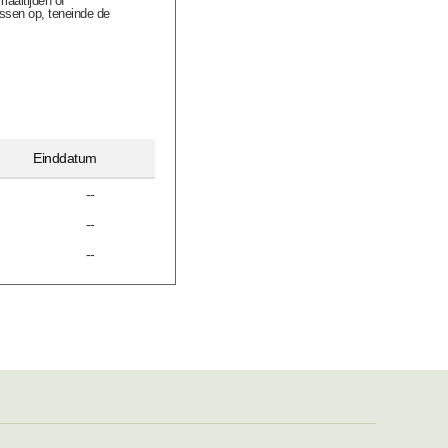
aaltijden of
ssen op, teneinde de
Einddatum
--
--
--