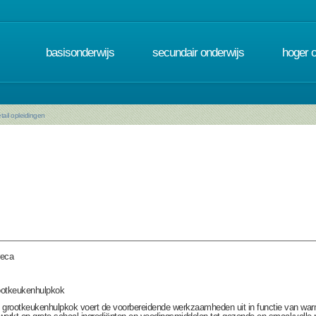
basisonderwijs
secundair onderwijs
hoger 
tail opleidingen
eca
otkeukenhulpkok
 grootkeukenhulpkok voert de voorbereidende werkzaamheden uit in functie van war