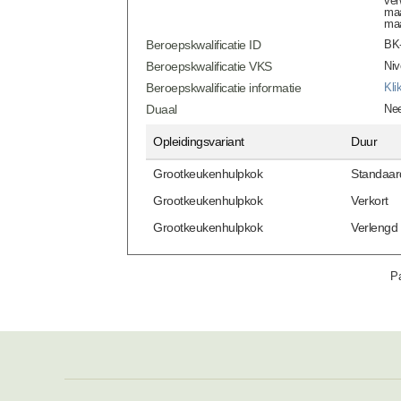
ver
maa
maa
Beroepskwalificatie ID
BK-
Beroepskwalificatie VKS
Niv
Beroepskwalificatie informatie
Kli
Duaal
Ne
Opleidingsvariant
Duur
Grootkeukenhulpkok
Standaar
Grootkeukenhulpkok
Verkort
Grootkeukenhulpkok
Verlengd
Pa