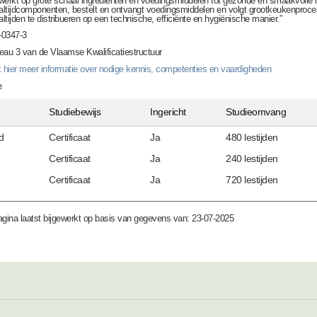
werkt op grote schaal ingrediënten en voedingsmiddelen tot gezonde en smaakvolle m
ltijdcomponenten, bestelt en ontvangt voedingsmiddelen en volgt grootkeukenproce
ltijden te distribueren op een technische, efficiënte en hygiënische manier.”
0347-3
eau 3 van de Vlaamse Kwalificatiestructuur
k hier meer informatie over nodige kennis, competenties en vaardigheden
e
Studiebewijs
Ingericht
Studieomvang
d
Certificaat
Ja
480 lestijden
Certificaat
Ja
240 lestijden
Certificaat
Ja
720 lestijden
gina laatst bijgewerkt op basis van gegevens van: 23-07-2025