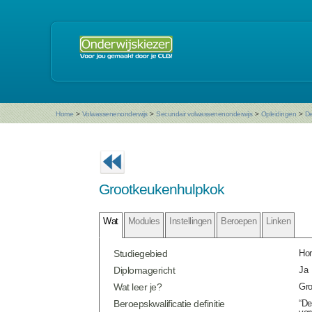
Home
>
Volwassenenonderwijs
>
Secundair volwassenenonderwijs
>
Opleidingen
>
De
Grootkeukenhulpkok
Wat
Modules
Instellingen
Beroepen
Linken
Studiegebied
Hor
Diplomagericht
Ja
Wat leer je?
Gro
Beroepskwalificatie definitie
“De