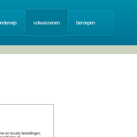
onderwijs
volwassenen
beroepen
me en koude bereidingen,