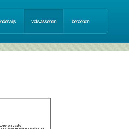
onderwijs
volwassenen
beroepen
kolie- en vaste