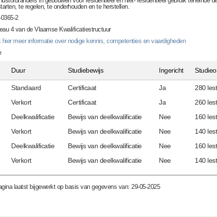
ndstofbranders in gebouwen voor residentieel en niet- residentieel gebruik teneinde 
starten, te regelen, te onderhouden en te herstellen.
0365-2
eau 4 van de Vlaamse Kwalificatiestructuur
k hier meer informatie over nodige kennis, competenties en vaardigheden
e
Duur
Studiebewijs
Ingericht
Studie
Standaard
Certificaat
Ja
280 lest
Verkort
Certificaat
Ja
260 lest
Deelkwalificatie
Bewijs van deelkwalificatie
Nee
160 lest
Verkort
Bewijs van deelkwalificatie
Nee
140 lest
Deelkwalificatie
Bewijs van deelkwalificatie
Nee
160 lest
Verkort
Bewijs van deelkwalificatie
Nee
140 lest
gina laatst bijgewerkt op basis van gegevens van: 29-05-2025