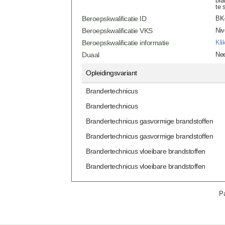
bra
te 
Beroepskwalificatie ID
BK-
Beroepskwalificatie VKS
Niv
Beroepskwalificatie informatie
Kli
Duaal
Ne
Opleidingsvariant
Brandertechnicus
Brandertechnicus
Brandertechnicus gasvormige brandstoffen
Brandertechnicus gasvormige brandstoffen
Brandertechnicus vloeibare brandstoffen
Brandertechnicus vloeibare brandstoffen
Pa