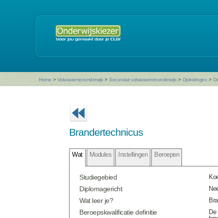
Home
>
Volwassenenonderwijs
>
Secundair volwassenenonderwijs
>
Opleidingen
>
De
Brandertechnicus
Wat
Modules
Instellingen
Beroepen
Studiegebied
Koe
Diplomagericht
Ne
Wat leer je?
Bra
Beroepskwalificatie definitie
De 