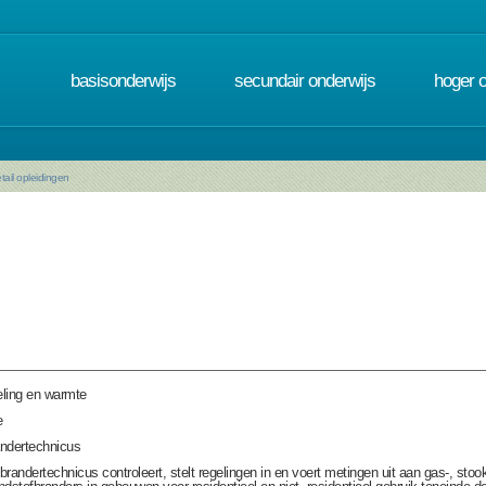
basisonderwijs
secundair onderwijs
hoger 
tail opleidingen
ling en warmte
e
ndertechnicus
brandertechnicus controleert, stelt regelingen in en voert metingen uit aan gas-, stoo