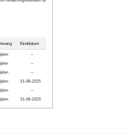
deze verwarmingstoestellen op
omvang
Einddatum
ijden
--
ijden
--
ijden
--
ijden
31-08-2025
ijden
--
ijden
31-08-2025