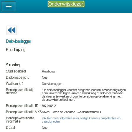
Dekvloerlegger
Beschrijving
Situering
Studiegebied
Ruwbouw
Diplomagericht
Nee
Wat leer je?
Dekvloerlegger
Beroepskwalificatie
‘De dekvloerlegger voorziet dragende vloeren, afzonderingslagen
definitie
en/of isolerende lagen van een afwerklaag of dekvloer teneinde
de vloer af te werken of voor te bereiden op de afwerking met
diverse vloerbekledingen.’
Beroepskwalificatie ID
BK-0168-2
Beroepskwalificatie VKS
Niveau 3 van de Vlaamse Kwalificatiestructuur
Beroepskwalificatie
Klik hier meer informatie over nodige kennis, competenties en
informatie
vaardigheden
Duaal
Nee