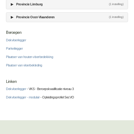
▶
Provincie Limburg
(1 instelling)
▶
Provincie Oost-Vlaanderen
(1 instelling)
Beroepen
Dekvloerlegger
Parketlegger
Plaatser van houten vloerbedekking
Plaatser van vloerbekleding
Linken
Dekvloerlegger
- VKS - Beroepskwalificatie niveau 3
Dekvloerlegger - modulair
- Opleidingsprofiel SecVO