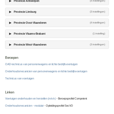
▶
Provincie Antwerpen
(4 instellingen)
▶
Provincie Limburg
(3 instellingen)
▶
Provincie Oost-Vlaanderen
(4 instellingen)
▶
Provincie Vlaams-Brabant
(1 instelling)
▶
Provincie West-Vlaanderen
(3 instellingen)
Beroepen
OAD-technicus van personenwagens en lichte bedrijfsvoertuigen
Onderhoudsmecanicien van personenwagens en lichte bedrijfsvoertuigen
Technicus van voertuigen
Linken
Voertuigen onderhouden en herstellen (m/v/x)
- Beroepsprofiel Competent
Onderhoudsmecanicien - modulair
- Opleidingsprofiel SecVO