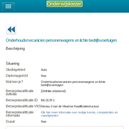
Onderhoudsmecanicien personenwagens en lichte bedrijfsvoertuigen
Beschrijving
Situering
Studiegebied
Auto
Diplomagericht
Nee
Wat leer je?
Onderhoudsmecanicien personenwagens en lichte
bedrijfsvoertuigen
Beroepskwalificatie
[Definitie onbekend]
definitie
Beroepskwalificatie ID
BK-0178-1
Beroepskwalificatie VKS
Niveau 3 van de Vlaamse Kwalificatiestructuur
Beroepskwalificatie
Klik hier meer informatie over nodige kennis, competenties en
informatie
vaardigheden
Duaal
Nee