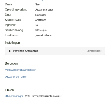
Duaal
Nee
Opleidingsvariant
Uitvaartmanager
Duur
Standaard
Studiebewijs
Certificaat
Ingericht
Ja
Studieomvang
980 lestijden
Einddatum
geen einddatum
Instellingen
▶
Provincie Antwerpen
(2 instellingen)
Beroepen
Medewerker uitvaartdiensten
Uitvaartondernemer
Linken
Uitvaartmanager
- VKS - Beroepskwalificatie niveau 5