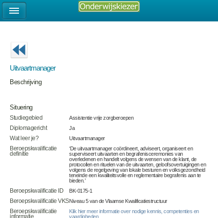
Uitvaartmanager
Beschrijving
Situering
Studiegebied
Assistentie vrije zorgberoepen
Diplomagericht
Ja
Wat leer je?
Uitvaartmanager
Beroepskwalificatie
‘De uitvaartmanager coördineert, adviseert, organiseert en
definitie
superviseert uitvaarten en begrafenisceremonies van
overledenen en handelt volgens de wensen van de klant, de
protocollen en rituelen van de uitvaarten, geloofsovertuigingen en
volgens de regelgeving van lokale besturen en volksgezondheid
teneinde een kwaliteitsvolle en reglementaire begrafenis aan te
bieden.’
Beroepskwalificatie ID
BK-0175-1
Beroepskwalificatie VKS
Niveau 5 van de Vlaamse Kwalificatiestructuur
Beroepskwalificatie
Klik hier meer informatie over nodige kennis, competenties en
informatie
vaardigheden