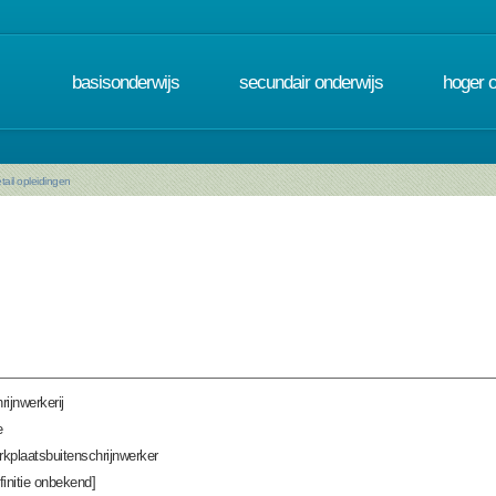
basisonderwijs
secundair onderwijs
hoger 
tail opleidingen
rijnwerkerij
e
kplaatsbuitenschrijnwerker
finitie onbekend]