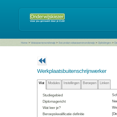
Home
>
Volwassenenonderwijs
>
Secundair volwassenenonderwijs
>
Opleidingen
>
De
Werkplaatsbuitenschrijnwerker
Wat
Modules
Instellingen
Beroepen
Linken
Studiegebied
Sch
Diplomagericht
Ne
Wat leer je?
Wer
Beroepskwalificatie definitie
[De