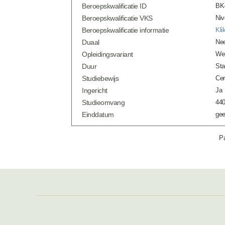
Beroepskwalificatie ID
BK-
Beroepskwalificatie VKS
Niv
Beroepskwalificatie informatie
Kli
Duaal
Ne
Opleidingsvariant
Wer
Duur
Sta
Studiebewijs
Cer
Ingericht
Ja
Studieomvang
440
Einddatum
gee
Pa