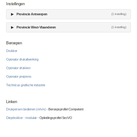
Instellingen
▶
Provincie Antwerpen
(1 instelling)
▶
Provincie West-Vlaanderen
(1 instelling)
Beroepen
Drukker
Operator drukafwerking
Operator drukken
Operator prepress
Technicus grafische industrie
Linken
Drukpersen bedienen (m/v/x)
- Beroepsprofiel Competent
Diepdrukker - modulair
- Opleidingsprofiel SecVO