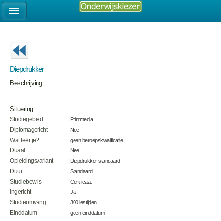
Diepdrukker
Beschrijving
Situering
Studiegebied
Printmedia
Diplomagericht
Nee
Wat leer je?
geen beroepskwalificatie
Duaal
Nee
Opleidingsvariant
Diepdrukker standaard
Duur
Standaard
Studiebewijs
Certificaat
Ingericht
Ja
Studieomvang
300 lestijden
Einddatum
geen einddatum