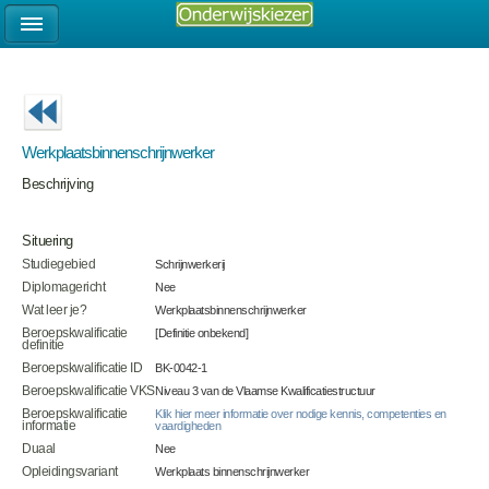
Werkplaatsbinnenschrijnwerker
Beschrijving
Situering
Studiegebied
Schrijnwerkerij
Diplomagericht
Nee
Wat leer je?
Werkplaatsbinnenschrijnwerker
Beroepskwalificatie
[Definitie onbekend]
definitie
Beroepskwalificatie ID
BK-0042-1
Beroepskwalificatie VKS
Niveau 3 van de Vlaamse Kwalificatiestructuur
Beroepskwalificatie
Klik hier meer informatie over nodige kennis, competenties en
informatie
vaardigheden
Duaal
Nee
Opleidingsvariant
Werkplaats binnenschrijnwerker