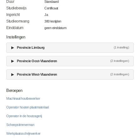
Duur
Standaard
Studiebewijs
Certificaat
Ingericht
Ja
Studieomvang
380 lestijden
Einddatum
geen einddatum
Instellingen
▶
Provincie Limburg
(1 instelling)
▶
Provincie Oost-Vlaanderen
(2 instellingen)
▶
Provincie West-Vlaanderen
(2 instellingen)
Beroepen
Machinaal houtbewerker
Operator houten plaatmateriaal
Operator in de houtzagerij
Scheepstimmerman
Werkplaatsschrijnwerker