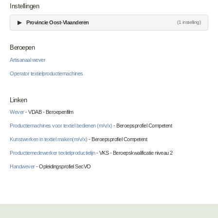
Instellingen
▶
Provincie Oost-Vlaanderen
(1 instelling)
Beroepen
Artisanaal wever
Operator textielproductiemachines
Linken
Wever
- VDAB - Beroepenfilm
Productiemachines voor textiel bedienen (m/v/x)
- Beroepsprofiel Competent
Kunstwerken in textiel maken(m/v/x)
- Beroepsprofiel Competent
Productiemedewerker textielproductielijn
- VKS - Beroepskwalificatie niveau 2
Handwever
- Opleidingsprofiel SecVO