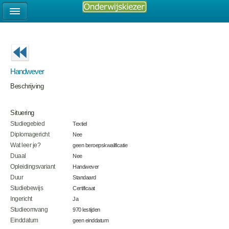
Handwever
Beschrijving
Situering
Studiegebied
Textiel
Diplomagericht
Nee
Wat leer je?
geen beroepskwalificatie
Duaal
Nee
Opleidingsvariant
Handwever
Duur
Standaard
Studiebewijs
Certificaat
Ingericht
Ja
Studieomvang
970 lestijden
Einddatum
geen einddatum