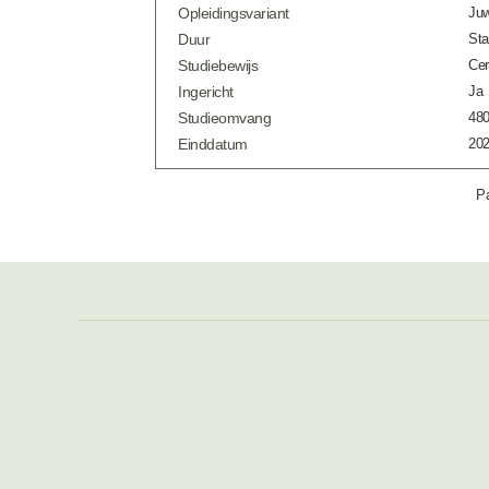
Opleidingsvariant
Juw
Duur
Sta
Studiebewijs
Cer
Ingericht
Ja
Studieomvang
480
Einddatum
202
Pa