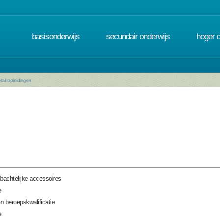
basisonderwijs
secundair onderwijs
hoger 
tail opleidingen
achtelijke accessoires
e
n beroepskwalificatie
e