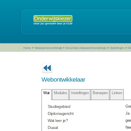
Home
>
Volwassenenonderwijs
>
Secundair volwassenenonderwijs
>
Opleidingen
>
De
Webontwikkelaar
Wat
Modules
Instellingen
Beroepen
Linken
Studiegebied
Gra
Diplomagericht
Ja
Wat leer je?
gee
Duaal
Ne