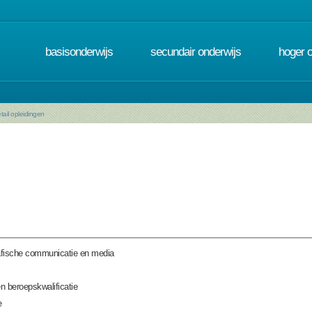
basisonderwijs
secundair onderwijs
hoger 
tail opleidingen
fische communicatie en media
n beroepskwalificatie
e