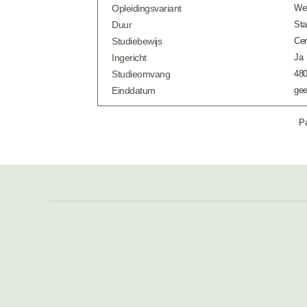
Opleidingsvariant
Web
Duur
Sta
Studiebewijs
Cer
Ingericht
Ja
Studieomvang
480
Einddatum
gee
Pa