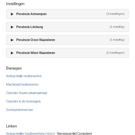
Instellingen
▶
Provincie Antwerpen
(3 instellingen)
▶
Provincie Limburg
(1 instelling)
▶
Provincie Oost-Vlaanderen
(1 instelling)
▶
Provincie West-Vlaanderen
(2 instellingen)
Beroepen
Ambachtelijk houtbewerker
Machinaal houtbewerker
Operator houten plaatmateriaal
Operator in de houtzagerij
Scheepstimmerman
Linken
Ambachtelijke houtbewerking (m/v/x)
- Beroepsprofiel Competent