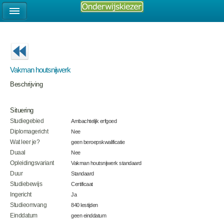
Vakman houtsnijwerk
Beschrijving
Situering
Studiegebied
Ambachtelijk erfgoed
Diplomagericht
Nee
Wat leer je?
geen beroepskwalificatie
Duaal
Nee
Opleidingsvariant
Vakman houtsnijwerk standaard
Duur
Standaard
Studiebewijs
Certificaat
Ingericht
Ja
Studieomvang
840 lestijden
Einddatum
geen einddatum