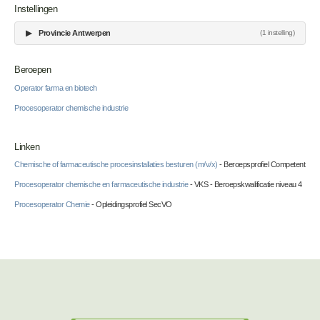
Instellingen
▶
Provincie Antwerpen
(1 instelling)
Beroepen
Operator farma en biotech
Procesoperator chemische industrie
Linken
Chemische of farmaceutische procesinstallaties besturen (m/v/x)
- Beroepsprofiel Competent
Procesoperator chemische en farmaceutische industrie
- VKS - Beroepskwalificatie niveau 4
Procesoperator Chemie
- Opleidingsprofiel SecVO