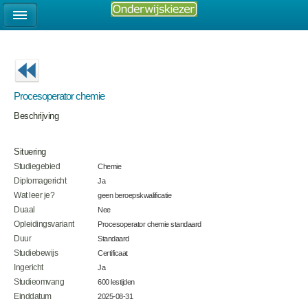
Procesoperator chemie
Beschrijving
Situering
Studiegebied
Chemie
Diplomagericht
Ja
Wat leer je?
geen beroepskwalificatie
Duaal
Nee
Opleidingsvariant
Procesoperator chemie standaard
Duur
Standaard
Studiebewijs
Certificaat
Ingericht
Ja
Studieomvang
600 lestijden
Einddatum
2025-08-31