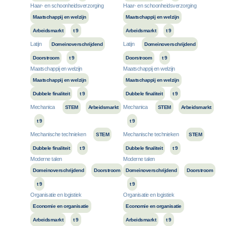
Haar- en schoonheidsverzorging
Haar- en schoonheidsverzorging
Maatschappij en welzijn
Maatschappij en welzijn
Arbeidsmarkt
t 9
Arbeidsmarkt
t 9
Latijn
Latijn
Domeinoverschrijdend
Domeinoverschrijdend
Doorstroom
t 9
Doorstroom
t 9
Maatschappij en welzijn
Maatschappij en welzijn
Maatschappij en welzijn
Maatschappij en welzijn
Dubbele finaliteit
t 9
Dubbele finaliteit
t 9
Mechanica
Mechanica
STEM
Arbeidsmarkt
STEM
Arbeidsmarkt
t 9
t 9
Mechanische technieken
Mechanische technieken
STEM
STEM
Dubbele finaliteit
t 9
Dubbele finaliteit
t 9
Moderne talen
Moderne talen
Domeinoverschrijdend
Doorstroom
Domeinoverschrijdend
Doorstroom
t 9
t 9
Organisatie en logistiek
Organisatie en logistiek
Economie en organisatie
Economie en organisatie
Arbeidsmarkt
t 9
Arbeidsmarkt
t 9