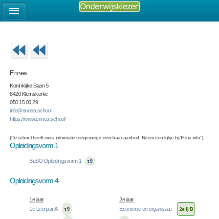
Ennea
Koninklijke Baan 5
8420 Klemskerke
050 15 00 29
info@ennea.school
https://www.ennea.school/
(De school heeft extra informatie toegevoegd over haar aanbod. Neem een kijkje bij 'Extra info'.)
Opleidingsvorm 1
BuSO Opleidingsvorm 1
t 9
Opleidingsvorm 4
1e jaar
2e jaar
1e Leerjaar A
Economie en organisatie
t 9
2e lj B