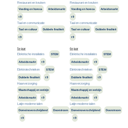
Restaurant en keuken
Restaurant en keuken
Voeding en horeca
Arbeidsmarkt
Voeding en horeca
Arbeidsmarkt
t 9
t 9
Taal en communicatie
Taal en communicatie
Taal en cultuur
Dubbele finaliteit
Taal en cultuur
Dubbele finaliteit
t 9
t 9
5e jaar
6e jaar
Elektrische installaties
Elektrische installaties
STEM
STEM
Arbeidsmarkt
t 9
Arbeidsmarkt
t 9
Elektrotechnieken
Elektrotechnieken
STEM
STEM
Dubbele finaliteit
t 9
Dubbele finaliteit
t 9
Haarverzorging
Haarverzorging
Maatschappij en welzijn
Maatschappij en welzijn
Arbeidsmarkt
t 9
Arbeidsmarkt
t 9
Latijn-moderne talen
Latijn-moderne talen
Domeinoverschrijdend
Doorstroom
Domeinoverschrijdend
Doorstroom
t 9
t 9