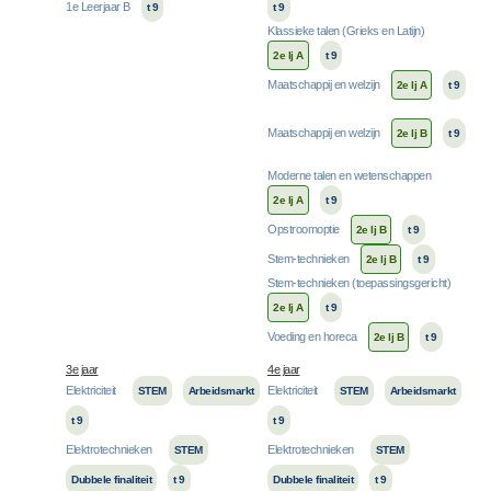
1e Leerjaar B
t 9
t 9
Klassieke talen (Grieks en Latijn)
2e lj A
t 9
Maatschappij en welzijn
2e lj A
t 9
Maatschappij en welzijn
2e lj B
t 9
Moderne talen en wetenschappen
2e lj A
t 9
Opstroomoptie
2e lj B
t 9
Stem-technieken
2e lj B
t 9
Stem-technieken (toepassingsgericht)
2e lj A
t 9
Voeding en horeca
2e lj B
t 9
3e jaar
4e jaar
Elektriciteit
Elektriciteit
STEM
Arbeidsmarkt
STEM
Arbeidsmarkt
t 9
t 9
Elektrotechnieken
Elektrotechnieken
STEM
STEM
Dubbele finaliteit
t 9
Dubbele finaliteit
t 9