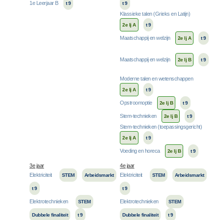
1e Leerjaar B
t 9
t 9
Klassieke talen (Grieks en Latijn)
2e lj A
t 9
Maatschappij en welzijn
2e lj A
t 9
Maatschappij en welzijn
2e lj B
t 9
Moderne talen en wetenschappen
2e lj A
t 9
Opstroomoptie
2e lj B
t 9
Stem-technieken
2e lj B
t 9
Stem-technieken (toepassingsgericht)
2e lj A
t 9
Voeding en horeca
2e lj B
t 9
3e jaar
4e jaar
Elektriciteit
Elektriciteit
STEM
Arbeidsmarkt
STEM
Arbeidsmarkt
t 9
t 9
Elektrotechnieken
Elektrotechnieken
STEM
STEM
Dubbele finaliteit
t 9
Dubbele finaliteit
t 9