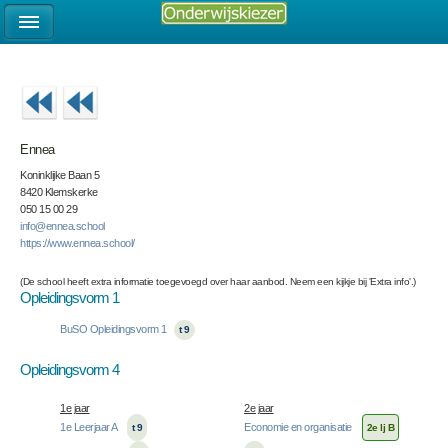
Ennea
Koninklijke Baan 5
8420 Klemskerke
050 15 00 29
info@ennea.school
https://www.ennea.school/
(De school heeft extra informatie toegevoegd over haar aanbod. Neem een kijkje bij 'Extra info'.)
Opleidingsvorm 1
BuSO Opleidingsvorm 1
t 9
Opleidingsvorm 4
1e jaar
2e jaar
1e Leerjaar A
Economie en organisatie
t 9
2e lj B