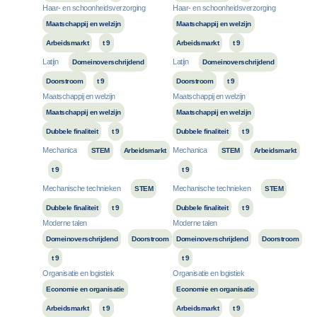
Haar- en schoonheidsverzorging
Haar- en schoonheidsverzorging
Maatschappij en welzijn
Maatschappij en welzijn
Arbeidsmarkt
t 9
Arbeidsmarkt
t 9
Latijn
Latijn
Domeinoverschrijdend
Domeinoverschrijdend
Doorstroom
t 9
Doorstroom
t 9
Maatschappij en welzijn
Maatschappij en welzijn
Maatschappij en welzijn
Maatschappij en welzijn
Dubbele finaliteit
t 9
Dubbele finaliteit
t 9
Mechanica
Mechanica
STEM
Arbeidsmarkt
STEM
Arbeidsmarkt
t 9
t 9
Mechanische technieken
Mechanische technieken
STEM
STEM
Dubbele finaliteit
t 9
Dubbele finaliteit
t 9
Moderne talen
Moderne talen
Domeinoverschrijdend
Doorstroom
Domeinoverschrijdend
Doorstroom
t 9
t 9
Organisatie en logistiek
Organisatie en logistiek
Economie en organisatie
Economie en organisatie
Arbeidsmarkt
t 9
Arbeidsmarkt
t 9