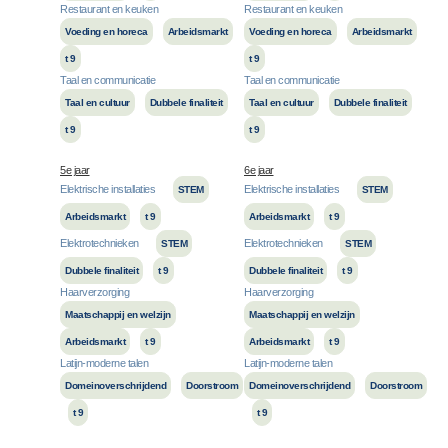
Restaurant en keuken
Restaurant en keuken
Voeding en horeca
Arbeidsmarkt
Voeding en horeca
Arbeidsmarkt
t 9
t 9
Taal en communicatie
Taal en communicatie
Taal en cultuur
Dubbele finaliteit
Taal en cultuur
Dubbele finaliteit
t 9
t 9
5e jaar
6e jaar
Elektrische installaties
Elektrische installaties
STEM
STEM
Arbeidsmarkt
t 9
Arbeidsmarkt
t 9
Elektrotechnieken
Elektrotechnieken
STEM
STEM
Dubbele finaliteit
t 9
Dubbele finaliteit
t 9
Haarverzorging
Haarverzorging
Maatschappij en welzijn
Maatschappij en welzijn
Arbeidsmarkt
t 9
Arbeidsmarkt
t 9
Latijn-moderne talen
Latijn-moderne talen
Domeinoverschrijdend
Doorstroom
Domeinoverschrijdend
Doorstroom
t 9
t 9