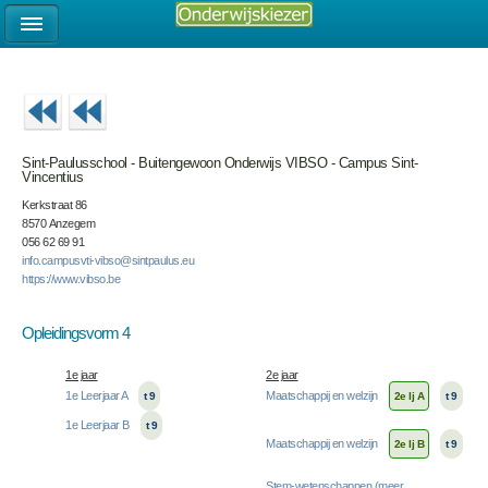
Sint-Paulusschool - Buitengewoon Onderwijs VIBSO - Campus Sint-
Vincentius
Kerkstraat 86
8570 Anzegem
056 62 69 91
info.campusvti-vibso@sintpaulus.eu
https://www.vibso.be
Opleidingsvorm 4
1e jaar
2e jaar
1e Leerjaar A
Maatschappij en welzijn
t 9
2e lj A
t 9
1e Leerjaar B
t 9
Maatschappij en welzijn
2e lj B
t 9
Stem-wetenschappen (meer