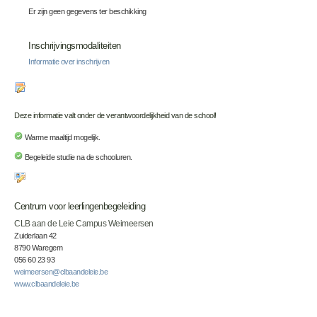
Er zijn geen gegevens ter beschikking
Inschrijvingsmodaliteiten
Informatie over inschrijven
Deze informatie valt onder de verantwoordelijkheid van de school!
Warme maaltijd mogelijk.
Begeleide studie na de schooluren.
Centrum voor leerlingenbegeleiding
CLB aan de Leie Campus Weimeersen
Zuiderlaan 42
8790 Waregem
056 60 23 93
weimeersen@clbaandeleie.be
www.clbaandeleie.be