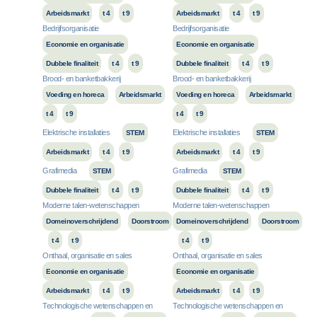
Arbeidsmarkt
t 4
t 9
Arbeidsmarkt
t 4
t 9
Bedrijfsorganisatie
Bedrijfsorganisatie
Economie en organisatie
Economie en organisatie
Dubbele finaliteit
t 4
t 9
Dubbele finaliteit
t 4
t 9
Brood- en banketbakkerij
Brood- en banketbakkerij
Voeding en horeca
Arbeidsmarkt
Voeding en horeca
Arbeidsmarkt
t 4
t 9
t 4
t 9
Elektrische installaties
Elektrische installaties
STEM
STEM
Arbeidsmarkt
t 4
t 9
Arbeidsmarkt
t 4
t 9
Grafimedia
Grafimedia
STEM
STEM
Dubbele finaliteit
t 4
t 9
Dubbele finaliteit
t 4
t 9
Moderne talen-wetenschappen
Moderne talen-wetenschappen
Domeinoverschrijdend
Doorstroom
Domeinoverschrijdend
Doorstroom
t 4
t 9
t 4
t 9
Onthaal, organisatie en sales
Onthaal, organisatie en sales
Economie en organisatie
Economie en organisatie
Arbeidsmarkt
t 4
t 9
Arbeidsmarkt
t 4
t 9
Technologische wetenschappen en
Technologische wetenschappen en