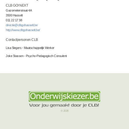
CLB GO! NEXT
Gazometerstraat 4A
3500 Hasselt
011 22 17 38
directie@clbgohasselt.be
http://www.clbgohasselt.be/
Contactpersonen CLB
Lisa Slegers - Maatschappelijk Werker
Joke Stassen - Psycho-Pedagogisch Consulent
© 2026