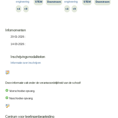
engineering
engineering
STEM
Doorstroom
STEM
Doorstroom
t 4
t 9
t 4
t 9
Infomomenten
20-01-2026 :
14-03-2026 :
Inschrijvingsmodaliteiten
Informatie over inschrijven
Deze informatie valt onder de verantwoordelijkheid van de school!
Voorschoolse opvang.
Naschoolse opvang.
Centrum voor leerlingenbegeleiding