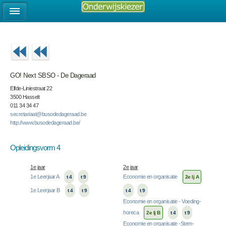
GO! Next SBSO - De Dageraad
Elfde-Liniestraat 22
3500 Hasselt
011 34 34 47
secretariaat@busodedageraad.be
http://www.busodedageraad.be/
Opleidingsvorm 4
1e jaar
2e jaar
1e Leerjaar A
Economie en organisatie
t 4
t 9
2e lj A
1e Leerjaar B
t 4
t 9
t 4
t 9
Economie en organisatie - Voeding-
horeca
2e lj B
t 4
t 9
Economie en organisatie -Stem-