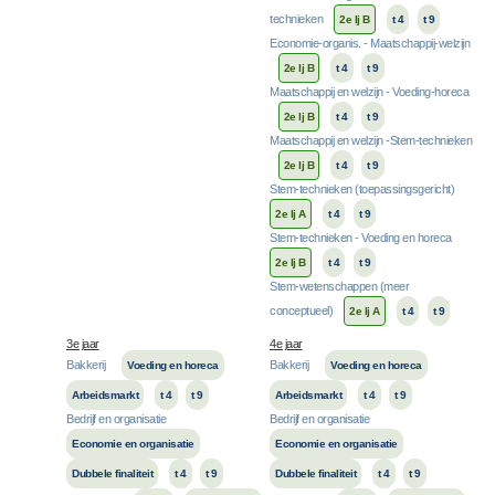
technieken
2e lj B
t 4
t 9
Economie-organis. - Maatschappij-welzijn
2e lj B
t 4
t 9
Maatschappij en welzijn - Voeding-horeca
2e lj B
t 4
t 9
Maatschappij en welzijn -Stem-technieken
2e lj B
t 4
t 9
Stem-technieken (toepassingsgericht)
2e lj A
t 4
t 9
Stem-technieken - Voeding en horeca
2e lj B
t 4
t 9
Stem-wetenschappen (meer
conceptueel)
2e lj A
t 4
t 9
3e jaar
4e jaar
Bakkerij
Bakkerij
Voeding en horeca
Voeding en horeca
Arbeidsmarkt
t 4
t 9
Arbeidsmarkt
t 4
t 9
Bedrijf en organisatie
Bedrijf en organisatie
Economie en organisatie
Economie en organisatie
Dubbele finaliteit
t 4
t 9
Dubbele finaliteit
t 4
t 9