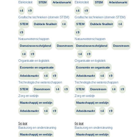
Elektriciteit
Elektriciteit
STEM
Arbeidsmarkt
STEM
Arbeidsmarkt
t 4
t 9
t 4
t 9
Grafische technieken (domein STEM)
Grafische technieken (domein STEM)
STEM
Dubbele finaliteit
t 4
STEM
Dubbele finaliteit
t 4
t 9
t 9
Natuurwetenschappen
Natuurwetenschappen
Domeinoverschrijdend
Doorstroom
Domeinoverschrijdend
Doorstroom
t 4
t 9
t 4
t 9
Organisatie en logistiek
Organisatie en logistiek
Economie en organisatie
Economie en organisatie
Arbeidsmarkt
t 4
t 9
Arbeidsmarkt
t 4
t 9
Technologische wetenschappen
Technologische wetenschappen
STEM
Doorstroom
t 4
t 9
STEM
Doorstroom
t 4
t 9
Zorg en welzijn
Zorg en welzijn
Maatschappij en welzijn
Maatschappij en welzijn
Arbeidsmarkt
t 4
t 9
Arbeidsmarkt
t 4
t 9
5e jaar
6e jaar
Basiszorg en ondersteuning
Basiszorg en ondersteuning
Maatschappij en welzijn
Maatschappij en welzijn