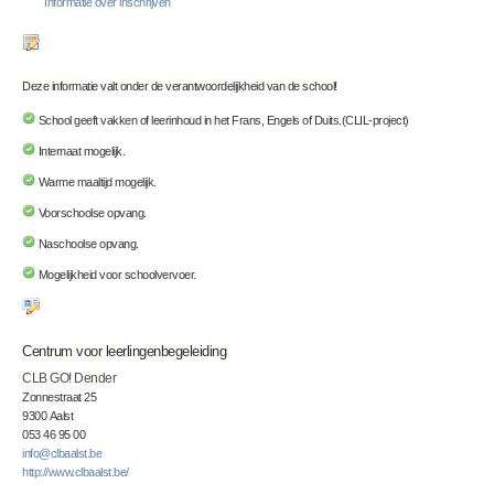
Informatie over inschrijven
Deze informatie valt onder de verantwoordelijkheid van de school!
School geeft vakken of leerinhoud in het Frans, Engels of Duits.(CLIL-project)
Internaat mogelijk.
Warme maaltijd mogelijk.
Voorschoolse opvang.
Naschoolse opvang.
Mogelijkheid voor schoolvervoer.
Centrum voor leerlingenbegeleiding
CLB GO! Dender
Zonnestraat 25
9300 Aalst
053 46 95 00
info@clbaalst.be
http://www.clbaalst.be/