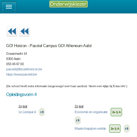
GO! Horizon - Passtel Campus GO! Atheneum Aalst
Graanmarkt 14
9300 Aalst
053 46 67 00
passtel@ibsodehorizon.be
https://www.passtel.be/
(De school heeft extra informatie toegevoegd over haar aanbod. Neem een kijkje bij 'Extra info'.)
Opleidingsvorm 4
1e jaar
2e jaar
1e Leerjaar A
Economie en organisatie
t 9
2e lj A
t 9
Maatschappij en welzijn
2e lj A
t 9