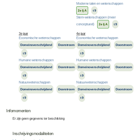
Moderne talen en wetenschappen
2e lj A
t 9
Stem-wetenschappen (meer
conceptueel)
2e lj A
t 9
3e jaar
4e jaar
Economische wetenschappen
Economische wetenschappen
Domeinoverschrijdend
Doorstroom
Domeinoverschrijdend
Doorstroom
t 9
t 9
Humane wetenschappen
Humane wetenschappen
Domeinoverschrijdend
Doorstroom
Domeinoverschrijdend
Doorstroom
t 9
t 9
Natuurwetenschappen
Natuurwetenschappen
Domeinoverschrijdend
Doorstroom
Domeinoverschrijdend
Doorstroom
t 9
t 9
Infomomenten
Er zijn geen gegevens ter beschikking
Inschrijvingsmodaliteiten