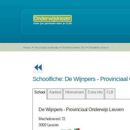
Home
>
Secundair onderwijs
>
Scholenzoeker SO
>
Detailinfo school
Schoolfiche: De Wijnpers - Provinciaa
School
Aanbod
Infomoment
Extra info
CLB
De Wijnpers - Provinciaal Onderwijs Leuven
Mechelsevest 72
3000 Leuven