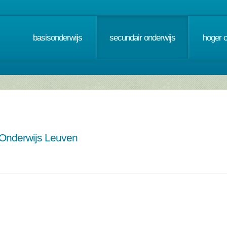
basisonderwijs
secundair onderwijs
hoger 
l Onderwijs Leuven