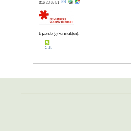
016 23 69 51
Bijzonder(e) kenmerk(en):
CLIL