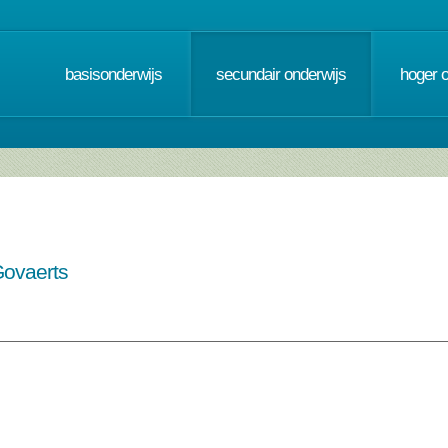
basisonderwijs
secundair onderwijs
hoger 
Govaerts