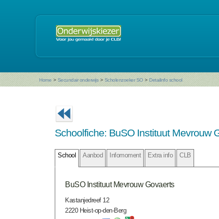
Home
>
Secundair onderwijs
>
Scholenzoeker SO
>
Detailinfo school
Schoolfiche: BuSO Instituut Mevrouw 
School
Aanbod
Infomoment
Extra info
CLB
BuSO Instituut Mevrouw Govaerts
Kastanjedreef 12
2220 Heist-op-den-Berg