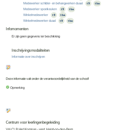
Medewerker schilder- en behangwerken duaal
t 9
t ba
Medewerker spoelkeuken
t 9
t ba
Winkelmedewerker
t 9
t ba
Winkelmedewerker duaal
t 9
t ba
Infomomenten
Er zijn geen gegevens ter beschikking
Inschrijvingsmodaliteiten
Informatie over inschrijven
Deze informatie valt onder de verantwoordelijkheid van de school!
Opmerking
Centrum voor leerlingenbegeleiding
Vrij CLB Het Kompas - vest. Heist-op-den-Berg