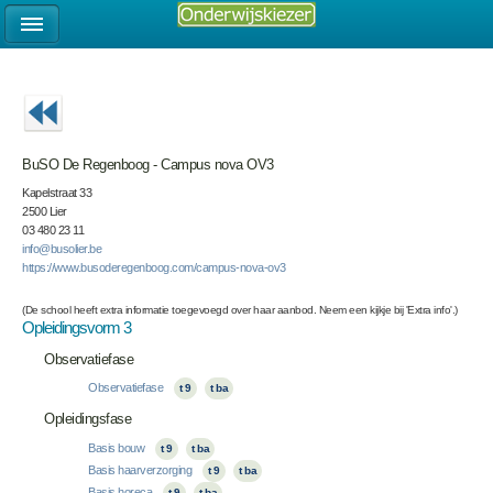
BuSO De Regenboog - Campus nova OV3
Kapelstraat 33
2500 Lier
03 480 23 11
info@busolier.be
https://www.busoderegenboog.com/campus-nova-ov3
(De school heeft extra informatie toegevoegd over haar aanbod. Neem een kijkje bij 'Extra info'.)
Opleidingsvorm 3
Observatiefase
Observatiefase
t 9
t ba
Opleidingsfase
Basis bouw
t 9
t ba
Basis haarverzorging
t 9
t ba
Basis horeca
t 9
t ba