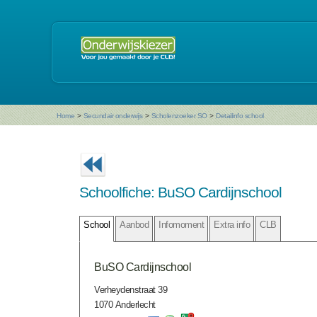
Home
>
Secundair onderwijs
>
Scholenzoeker SO
>
Detailinfo school
Schoolfiche: BuSO Cardijnschool
School
Aanbod
Infomoment
Extra info
CLB
BuSO Cardijnschool
Verheydenstraat 39
1070 Anderlecht