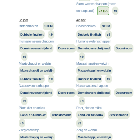
Stem-wetenschappen (meer
conceptueel)
2e lj A
t 9
3e jaar
4e jaar
Biotechnieken
Biotechnieken
STEM
STEM
Dubbele finaliteit
t 9
Dubbele finaliteit
t 9
Humane wetenschappen
Humane wetenschappen
Domeinoverschrijdend
Doorstroom
Domeinoverschrijdend
Doorstroom
t 9
t 9
Maatschappij en welzijn
Maatschappij en welzijn
Maatschappij en welzijn
Maatschappij en welzijn
Dubbele finaliteit
t 9
Dubbele finaliteit
t 9
Natuurwetenschappen
Natuurwetenschappen
Domeinoverschrijdend
Doorstroom
Domeinoverschrijdend
Doorstroom
t 9
t 9
Plant, dier en milieu
Plant, dier en milieu
Land- en tuinbouw
Arbeidsmarkt
Land- en tuinbouw
Arbeidsmarkt
t 9
t 9
Zorg en welzijn
Zorg en welzijn
Maatschappij en welzijn
Maatschappij en welzijn