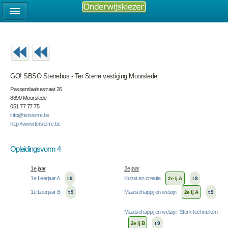
GO! SBSO Sterrebos - Ter Sterre vestiging Moorslede
Passendaalsestraat 26
8890 Moorslede
051 77 77 75
info@tersterre.be
http://www.tersterre.be
Opleidingsvorm 4
1e jaar
2e jaar
1e Leerjaar A
Kunst en creatie
t 9
2e lj A
t 9
1e Leerjaar B
Maatschappij en welzijn
t 9
2e lj A
t 9
Maatschappij en welzijn -Stem-technieken
2e lj B
t 9