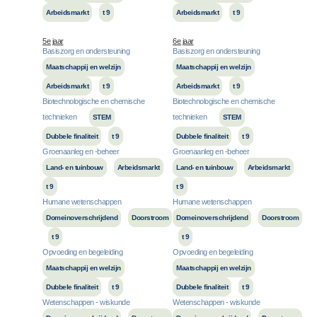
Arbeidsmarkt
t 9
Arbeidsmarkt
t 9
5e jaar
6e jaar
Basiszorg en ondersteuning
Basiszorg en ondersteuning
Maatschappij en welzijn
Maatschappij en welzijn
Arbeidsmarkt
t 9
Arbeidsmarkt
t 9
Biotechnologische en chemische
Biotechnologische en chemische
technieken
technieken
STEM
STEM
Dubbele finaliteit
t 9
Dubbele finaliteit
t 9
Groenaanleg en -beheer
Groenaanleg en -beheer
Land- en tuinbouw
Arbeidsmarkt
Land- en tuinbouw
Arbeidsmarkt
t 9
t 9
Humane wetenschappen
Humane wetenschappen
Domeinoverschrijdend
Doorstroom
Domeinoverschrijdend
Doorstroom
t 9
t 9
Opvoeding en begeleiding
Opvoeding en begeleiding
Maatschappij en welzijn
Maatschappij en welzijn
Dubbele finaliteit
t 9
Dubbele finaliteit
t 9
Wetenschappen - wiskunde
Wetenschappen - wiskunde