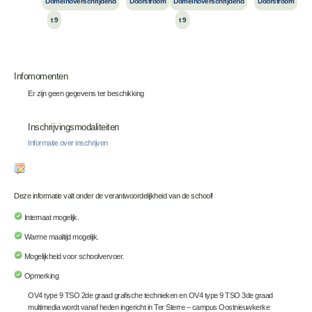
Domeinoverschrijdend
Doorstroom
Domeinoverschrijdend
Doorstroom
t 9
t 9
Infomomenten
Er zijn geen gegevens ter beschikking
Inschrijvingsmodaliteiten
Informatie over inschrijven
Deze informatie valt onder de verantwoordelijkheid van de school!
Internaat mogelijk.
Warme maaltijd mogelijk.
Mogelijkheid voor schoolvervoer.
Opmerking
OV4 type 9 TSO 2de graad grafische technieken en OV4 type 9 TSO 3de graad
multimedia wordt vanaf heden ingericht in Ter Sterre – campus Oostnieuwkerke