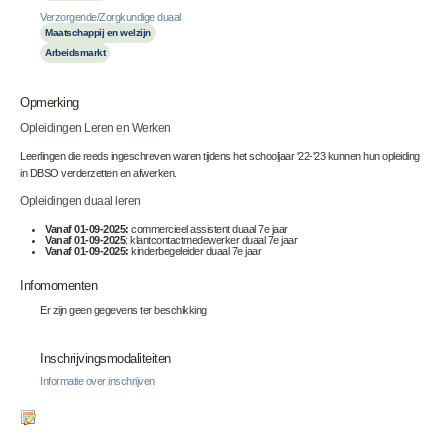
Verzorgende/Zorgkundige duaal
Maatschappij en welzijn
Arbeidsmarkt
Opmerking
Opleidingen Leren en Werken
Leerlingen die reeds ingeschreven waren tijdens het schooljaar '22-'23 kunnen hun opleiding
in DBSO verderzetten en afwerken.
Opleidingen duaal leren
Vanaf 01-09-2025:
commercieel assistent duaal 7e jaar
Vanaf 01-09-2025
: klantcontactmedewerker duaal 7e jaar
Vanaf 01-09-2025:
kinderbegeleider duaal 7e jaar
Infomomenten
Er zijn geen gegevens ter beschikking
Inschrijvingsmodaliteiten
Informatie over inschrijven