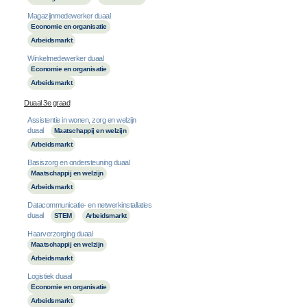
Magazijnmedewerker duaal
Economie en organisatie
Arbeidsmarkt
Winkelmedewerker duaal
Economie en organisatie
Arbeidsmarkt
Duaal 3e graad
Assistentie in wonen, zorg en welzijn
duaal
Maatschappij en welzijn
Arbeidsmarkt
Basiszorg en ondersteuning duaal
Maatschappij en welzijn
Arbeidsmarkt
Datacommunicatie- en netwerkinstallaties
duaal
STEM
Arbeidsmarkt
Haarverzorging duaal
Maatschappij en welzijn
Arbeidsmarkt
Logistiek duaal
Economie en organisatie
Arbeidsmarkt