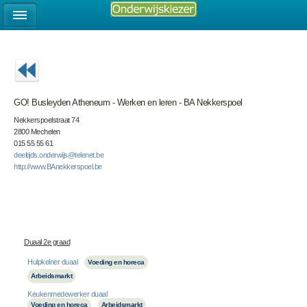
GO! Busleyden Atheneum - Werken en leren - BA Nekkerspoel
Nekkerspoelstraat 74
2800 Mechelen
015 55 55 61
deeltijds.onderwijs@telenet.be
http://www.BAnekkerspoel.be
Duaal 2e graad
Hulpkelner duaal
Voeding en horeca
Arbeidsmarkt
Keukenmedewerker duaal
Voeding en horeca
Arbeidsmarkt