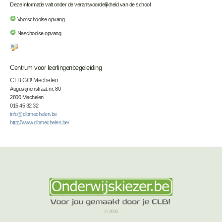
Deze informatie valt onder de verantwoordelijkheid van de school!
Voorschoolse opvang.
Naschoolse opvang.
Centrum voor leerlingenbegeleiding
CLB GO! Mechelen
Augustijnenstraat nr. 80
2800 Mechelen
015 45 32 32
info@clbmechelen.be
http://www.clbmechelen.be/
© 2026