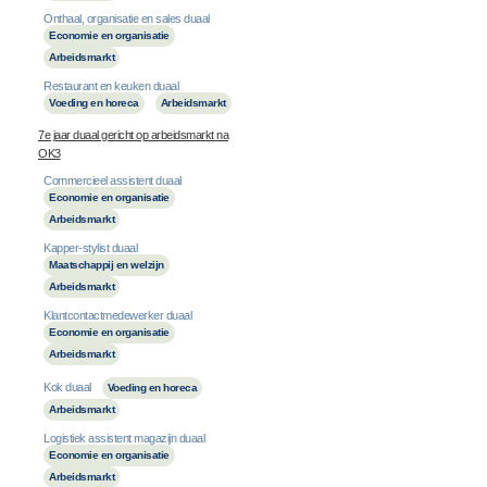
Onthaal, organisatie en sales duaal
Economie en organisatie
Arbeidsmarkt
Restaurant en keuken duaal
Voeding en horeca
Arbeidsmarkt
7e jaar duaal gericht op arbeidsmarkt na
OK3
Commercieel assistent duaal
Economie en organisatie
Arbeidsmarkt
Kapper-stylist duaal
Maatschappij en welzijn
Arbeidsmarkt
Klantcontactmedewerker duaal
Economie en organisatie
Arbeidsmarkt
Kok duaal
Voeding en horeca
Arbeidsmarkt
Logistiek assistent magazijn duaal
Economie en organisatie
Arbeidsmarkt