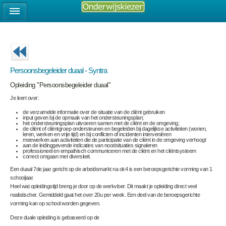
Persoonsbegeleider duaal - Syntra
Opleiding "Persoonsbegeleider duaal"
Je leert over:
de verzamelde informatie over de situatie van de cliënt gebruiken
input geven bij de opmaak van het ondersteuningsplan;
het ondersteuningsplan uitvoeren samen met de cliënt en de omgeving;
de cliënt of cliëntgroep ondersteunen en begeleiden bij dagelijkse activiteiten (wonen,
leren, werken en vrije tijd) en bij conflicten of incidenten interveniëren
meewerken aan activiteiten die de participatie van de cliënt in de omgeving verhoogt
aan de leidinggevende indicaties van noodsituaties signaleren
professioneel en empathisch communiceren met de cliënt en het cliëntsysteem
correct omgaan met diversiteit.
Een duaal 7
de
jaar gericht op de arbeidsmarkt na ok4 is een beroepsgerichte vorming van
1
schooljaar.
Heel wat opleidingstijd breng je door op de werkvloer. Dit maakt je opleiding direct veel
realistischer. Gemiddeld gaat het over 20u per week. Een deel van de beroepsgerichte
vorming kan op school worden gegeven.
Deze duale opleiding is gebaseerd op de