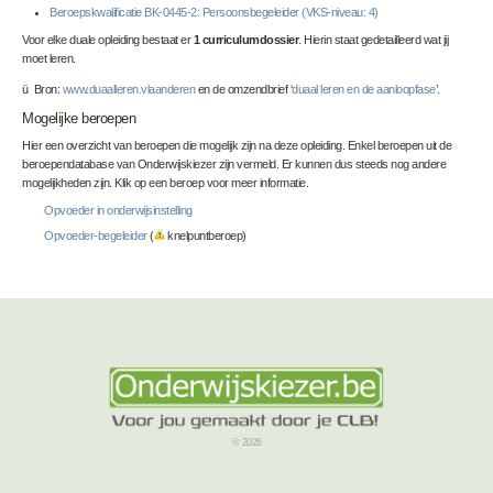
Beroepskwalificatie BK-0445-2: Persoonsbegeleider (VKS-niveau: 4)
Voor elke duale opleiding bestaat er
1 curriculumdossier
. Hierin staat gedetailleerd wat jij
moet leren.
ü Bron:
www.duaalleren.vlaanderen
en de omzendbrief ‘
duaal leren en de aanloopfase
’.
Mogelijke beroepen
Hier een overzicht van beroepen die mogelijk zijn na deze opleiding. Enkel beroepen uit de
beroependatabase van Onderwijskiezer zijn vermeld. Er kunnen dus steeds nog andere
mogelijkheden zijn. Klik op een beroep voor meer informatie.
Opvoeder in onderwijsinstelling
Opvoeder-begeleider
(
knelpuntberoep)
© 2026