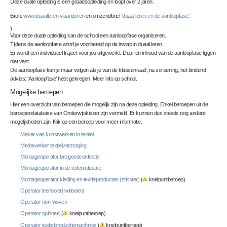
Deze duale opleiding is een graadsopleiding en loopt over 2 jaren.
Bron:
www.duaalleren.vlaanderen
en omzendbrief ‘
duaal leren en de aanloopfase
’.
)
Voor deze duale opleiding kan de school een aanloopfase organiseren.
Tijdens de aanloopfase word je voorbereid op de instap in duaal leren.
Er wordt een individueel traject voor jou uitgewerkt. Duur en inhoud van de aanloopfase liggen
niet vast.
De aanloopfase kan je maar volgen als je van de klassenraad, na screening, het bindend
advies: ‘Aanloopfase’ hebt gekregen. Meer info op school.
Mogelijke beroepen
Hier een overzicht van beroepen die mogelijk zijn na deze opleiding. Enkel beroepen uit de
beroependatabase van Onderwijskiezer zijn vermeld. Er kunnen dus steeds nog andere
mogelijkheden zijn. Klik op een beroep voor meer informatie.
Maker van kunstwerken in textiel
Medewerker textielverzorging
Montageoperator breigoedconfectie
Montageoperator in de lederindustrie
Montageoperator kleding en textielproducten (stikster)
(
knelpuntberoep)
Operator leerlooierij witlooierij
Operator non-woven
Operator spinnerij
(
knelpuntberoep)
Operator textielproductiemachines
(
knelpuntberoep)