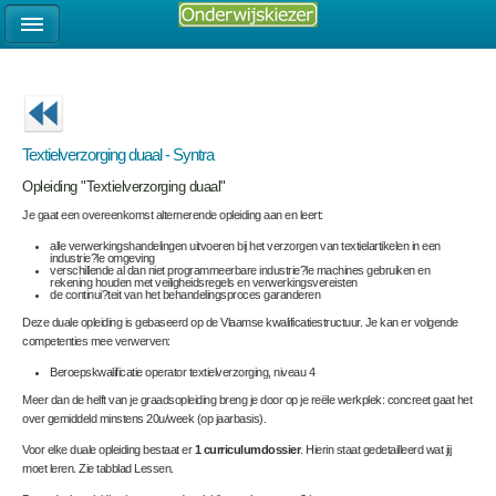
Textielverzorging duaal - Syntra
Opleiding "Textielverzorging duaal"
Je gaat een overeenkomst alternerende opleiding aan en leert:
alle verwerkingshandelingen uitvoeren bij het verzorgen van textielartikelen in een
industrie?le omgeving
verschillende al dan niet programmeerbare industrie?le machines gebruiken en
rekening houden met veiligheidsregels en verwerkingsvereisten
de continui?teit van het behandelingsproces garanderen
Deze duale opleiding is gebaseerd op de Vlaamse kwalificatiestructuur. Je kan er volgende
competenties mee verwerven:
Beroepskwalificatie operator textielverzorging, niveau 4
Meer dan de helft van je graadsopleiding breng je door op je reële werkplek: concreet gaat het
over gemiddeld minstens 20u/week (op jaarbasis).
Voor elke duale opleiding bestaat er
1 curriculumdossier
. Hierin staat gedetailleerd wat jij
moet leren. Zie tabblad Lessen.