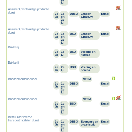
Lj
Assistent plantaardige productie
duaal
2e
1e
DBSO
Land en
Duaal
Gr
en
tuinbouw
2e
Lj
Assistent plantaardige productie
duaal
2e
1e
BSO
Land en
Duaal
Gr
en
tuinbouw
2e
Lj
Bakkerij
2e
1e
BSO
Voeding en
Gr
Lj
horeca
Bakkerij
2e
2e
BSO
Voeding en
Gr
Lj
horeca
Bandenmonteur duaal
STEM
2e
1e
DBSO
Duaal
Gr
en
2e
Lj
Bandenmonteur duaal
STEM
2e
1e
BSO
Duaal
Gr
en
2e
Lj
Bestuurder interne
transportmiddelen duaal
2e
1e
DBSO
Economie en
Duaal
Gr
en
organisatie
2e
Lj