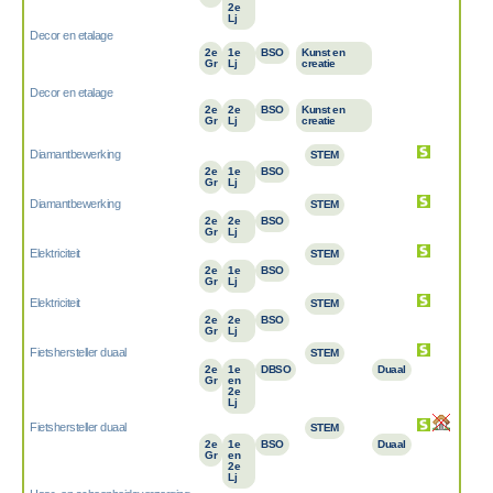
2e
Lj
Decor en etalage
2e
1e
BSO
Kunst en
Gr
Lj
creatie
Decor en etalage
2e
2e
BSO
Kunst en
Gr
Lj
creatie
Diamantbewerking
STEM
2e
1e
BSO
Gr
Lj
Diamantbewerking
STEM
2e
2e
BSO
Gr
Lj
Elektriciteit
STEM
2e
1e
BSO
Gr
Lj
Elektriciteit
STEM
2e
2e
BSO
Gr
Lj
Fietshersteller duaal
STEM
2e
1e
DBSO
Duaal
Gr
en
2e
Lj
Fietshersteller duaal
STEM
2e
1e
BSO
Duaal
Gr
en
2e
Lj