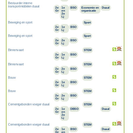
Bestuurder interne
transportmiddelen duaal
2e
1e
BSO
Economie en
Duaal
Gr
en
organisatie
2e
Lj
Beweging en sport
Sport
2e
1e
BSO
Gr
Lj
Beweging en sport
Sport
2e
2e
BSO
Gr
Lj
Binnenvaart
STEM
2e
1e
BSO
Gr
Lj
Binnenvaart
STEM
2e
2e
BSO
Gr
Lj
Bouw
STEM
2e
1e
BSO
Gr
Lj
Bouw
STEM
2e
2e
BSO
Gr
Lj
Cementgebonden voeger duaal
STEM
2e
1e
DBSO
Duaal
Gr
en
2e
Lj
Cementgebonden voeger duaal
STEM
2e
1e
BSO
Duaal
Gr
en