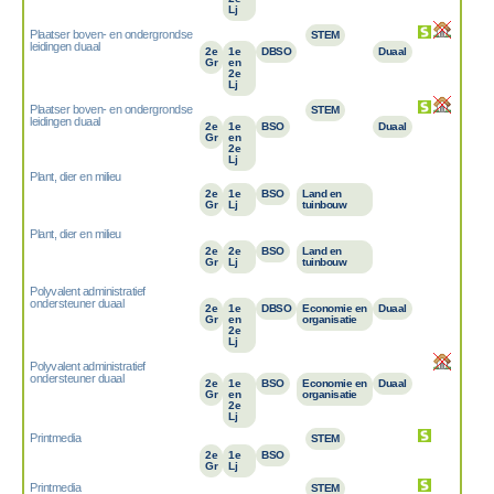
Lj
Plaatser boven- en ondergrondse
STEM
leidingen duaal
2e
1e
DBSO
Duaal
Gr
en
2e
Lj
Plaatser boven- en ondergrondse
STEM
leidingen duaal
2e
1e
BSO
Duaal
Gr
en
2e
Lj
Plant, dier en milieu
2e
1e
BSO
Land en
Gr
Lj
tuinbouw
Plant, dier en milieu
2e
2e
BSO
Land en
Gr
Lj
tuinbouw
Polyvalent administratief
ondersteuner duaal
2e
1e
DBSO
Economie en
Duaal
Gr
en
organisatie
2e
Lj
Polyvalent administratief
ondersteuner duaal
2e
1e
BSO
Economie en
Duaal
Gr
en
organisatie
2e
Lj
Printmedia
STEM
2e
1e
BSO
Gr
Lj
Printmedia
STEM