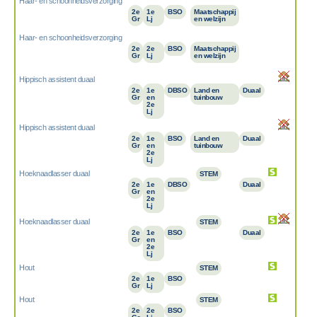
Haar- en schoonheidsverzorging
2e
1e
BSO
Maatschappij
Gr
Lj
en welzijn
Haar- en schoonheidsverzorging
2e
2e
BSO
Maatschappij
Gr
Lj
en welzijn
Hippisch assistent duaal
2e
1e
DBSO
Land en
Duaal
Gr
en
tuinbouw
2e
Lj
Hippisch assistent duaal
2e
1e
BSO
Land en
Duaal
Gr
en
tuinbouw
2e
Lj
Hoeknaadlasser duaal
STEM
2e
1e
DBSO
Duaal
Gr
en
2e
Lj
Hoeknaadlasser duaal
STEM
2e
1e
BSO
Duaal
Gr
en
2e
Lj
Hout
STEM
2e
1e
BSO
Gr
Lj
Hout
STEM
2e
2e
BSO