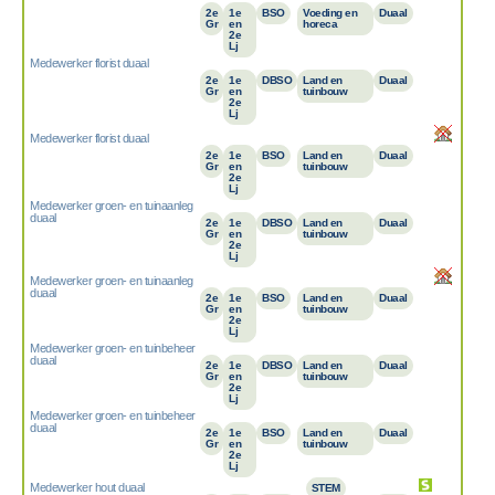
2e
1e
BSO
Voeding en
Duaal
Gr
en
horeca
2e
Lj
Medewerker florist duaal
2e
1e
DBSO
Land en
Duaal
Gr
en
tuinbouw
2e
Lj
Medewerker florist duaal
2e
1e
BSO
Land en
Duaal
Gr
en
tuinbouw
2e
Lj
Medewerker groen- en tuinaanleg
duaal
2e
1e
DBSO
Land en
Duaal
Gr
en
tuinbouw
2e
Lj
Medewerker groen- en tuinaanleg
duaal
2e
1e
BSO
Land en
Duaal
Gr
en
tuinbouw
2e
Lj
Medewerker groen- en tuinbeheer
duaal
2e
1e
DBSO
Land en
Duaal
Gr
en
tuinbouw
2e
Lj
Medewerker groen- en tuinbeheer
duaal
2e
1e
BSO
Land en
Duaal
Gr
en
tuinbouw
2e
Lj
Medewerker hout duaal
STEM