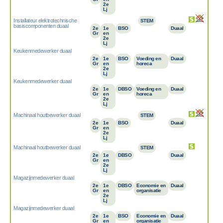
2e
Lj
Installateur elektrotechnische
STEM
basiscomponenten duaal
2e
1e
BSO
Duaal
Gr
en
2e
Lj
Keukenmedewerker duaal
2e
1e
BSO
Voeding en
Duaal
Gr
en
horeca
2e
Lj
Keukenmedewerker duaal
2e
1e
DBSO
Voeding en
Duaal
Gr
en
horeca
2e
Lj
Machinaal houtbewerker duaal
STEM
2e
1e
BSO
Duaal
Gr
en
2e
Lj
Machinaal houtbewerker duaal
STEM
2e
1e
DBSO
Duaal
Gr
en
2e
Lj
Magazijnmedewerker duaal
2e
1e
DBSO
Economie en
Duaal
Gr
en
organisatie
2e
Lj
Magazijnmedewerker duaal
2e
1e
BSO
Economie en
Duaal
Gr
en
organisatie