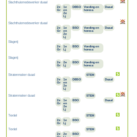
Slachthuismedewerker duaal
2e
1e
DBSO
Voeding en
Duaal
Gr
en
horeca
2e
Lj
Slachthuismedewerker duaal
2e
1e
BSO
Voeding en
Duaal
Gr
en
horeca
2e
Lj
Slagerij
2e
1e
BSO
Voeding en
Gr
Lj
horeca
Slagerij
2e
2e
BSO
Voeding en
Gr
Lj
horeca
Stratenmaker duaal
STEM
2e
1e
DBSO
Duaal
Gr
en
2e
Lj
Stratenmaker duaal
STEM
2e
1e
BSO
Duaal
Gr
en
2e
Lj
Textiel
STEM
2e
1e
BSO
Gr
Lj
Textiel
STEM
2e
2e
BSO
Gr
Lj