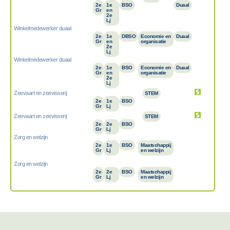
2e
1e
BSO
Duaal
Gr
en
2e
Lj
Winkelmedewerker duaal
2e
1e
DBSO
Economie en
Duaal
Gr
en
organisatie
2e
Lj
Winkelmedewerker duaal
2e
1e
BSO
Economie en
Duaal
Gr
en
organisatie
2e
Lj
Zeevaart en zeevisserij
STEM
2e
1e
BSO
Gr
Lj
Zeevaart en zeevisserij
STEM
2e
2e
BSO
Gr
Lj
Zorg en welzijn
2e
1e
BSO
Maatschappij
Gr
Lj
en welzijn
Zorg en welzijn
2e
2e
BSO
Maatschappij
Gr
Lj
en welzijn