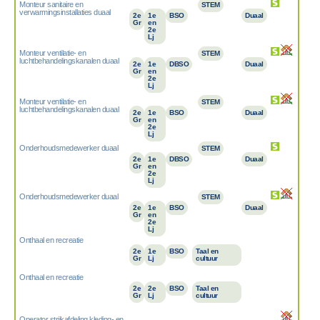
Monteur sanitaire en
STEM
verwarmingsinstallaties duaal
2e
1e
BSO
Duaal
Gr
en
2e
Lj
Monteur ventilatie- en
STEM
luchtbehandelingskanalen duaal
2e
1e
DBSO
Duaal
Gr
en
2e
Lj
Monteur ventilatie- en
STEM
luchtbehandelingskanalen duaal
2e
1e
BSO
Duaal
Gr
en
2e
Lj
Onderhoudsmedewerker duaal
STEM
2e
1e
DBSO
Duaal
Gr
en
2e
Lj
Onderhoudsmedewerker duaal
STEM
2e
1e
BSO
Duaal
Gr
en
2e
Lj
Onthaal en recreatie
2e
1e
BSO
Taal en
Gr
Lj
cultuur
Onthaal en recreatie
2e
2e
BSO
Taal en
Gr
Lj
cultuur
Operator strijkafdeling kleding- en