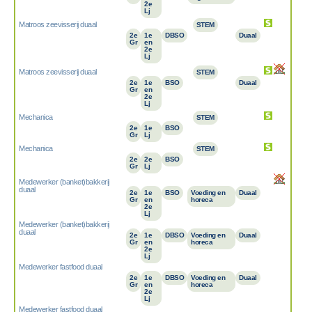
2e
Lj
Matroos zeevisserij duaal
STEM
2e
1e
DBSO
Duaal
Gr
en
2e
Lj
Matroos zeevisserij duaal
STEM
2e
1e
BSO
Duaal
Gr
en
2e
Lj
Mechanica
STEM
2e
1e
BSO
Gr
Lj
Mechanica
STEM
2e
2e
BSO
Gr
Lj
Medewerker (banket)bakkerij
duaal
2e
1e
BSO
Voeding en
Duaal
Gr
en
horeca
2e
Lj
Medewerker (banket)bakkerij
duaal
2e
1e
DBSO
Voeding en
Duaal
Gr
en
horeca
2e
Lj
Medewerker fastfood duaal
2e
1e
DBSO
Voeding en
Duaal
Gr
en
horeca
2e
Lj
Medewerker fastfood duaal