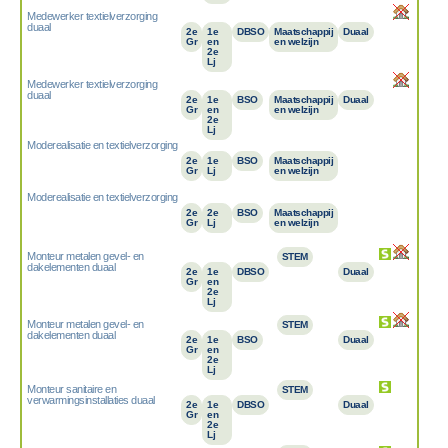
Medewerker textielverzorging
duaal
2e
1e
DBSO
Maatschappij
Duaal
Gr
en
en welzijn
2e
Lj
Medewerker textielverzorging
duaal
2e
1e
BSO
Maatschappij
Duaal
Gr
en
en welzijn
2e
Lj
Moderealisatie en textielverzorging
2e
1e
BSO
Maatschappij
Gr
Lj
en welzijn
Moderealisatie en textielverzorging
2e
2e
BSO
Maatschappij
Gr
Lj
en welzijn
Monteur metalen gevel- en
STEM
dakelementen duaal
2e
1e
DBSO
Duaal
Gr
en
2e
Lj
Monteur metalen gevel- en
STEM
dakelementen duaal
2e
1e
BSO
Duaal
Gr
en
2e
Lj
Monteur sanitaire en
STEM
verwarmingsinstallaties duaal
2e
1e
DBSO
Duaal
Gr
en
2e
Lj