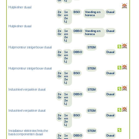
Gr
Lj
Hulpkelner duaal
2e
1e
BSO
Voeding en
Duaal
Gr
en
horeca
2e
Lj
Hulpkelner duaal
2e
1e
DBSO
Voeding en
Duaal
Gr
en
horeca
2e
Lj
Hulpmonteur steigerbouw duaal
STEM
2e
1e
DBSO
Duaal
Gr
en
2e
Lj
Hulpmonteur steigerbouw duaal
STEM
2e
1e
BSO
Duaal
Gr
en
2e
Lj
Industrieel verpakker duaal
STEM
2e
1e
DBSO
Duaal
Gr
en
2e
Lj
Industrieel verpakker duaal
STEM
2e
1e
BSO
Duaal
Gr
en
2e
Lj
Installateur elektrotechnische
STEM
basiscomponenten duaal
2e
1e
DBSO
Duaal
Gr
en