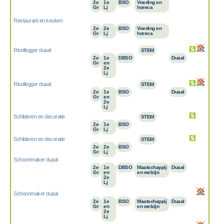
2e
1e
BSO
Voeding en
Gr
Lj
horeca
Restaurant en keuken
2e
2e
BSO
Voeding en
Gr
Lj
horeca
Rioollegger duaal
STEM
2e
1e
DBSO
Duaal
Gr
en
2e
Lj
Rioollegger duaal
STEM
2e
1e
BSO
Duaal
Gr
en
2e
Lj
Schilderen en decoratie
STEM
2e
1e
BSO
Gr
Lj
Schilderen en decoratie
STEM
2e
2e
BSO
Gr
Lj
Schoonmaker duaal
2e
1e
DBSO
Maatschappij
Duaal
Gr
en
en welzijn
2e
Lj
Schoonmaker duaal
2e
1e
BSO
Maatschappij
Duaal
Gr
en
en welzijn
2e
Lj