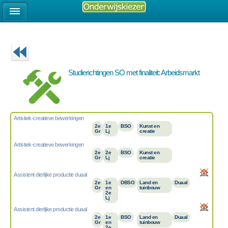
Studierichtingen SO met finaliteit: Arbeidsmarkt
Artistiek-creatieve bewerkingen
2e
1e
BSO
Kunst en
Gr
Lj
creatie
Artistiek-creatieve bewerkingen
2e
2e
BSO
Kunst en
Gr
Lj
creatie
Assistent dierlijke productie duaal
2e
1e
DBSO
Land en
Duaal
Gr
en
tuinbouw
2e
Lj
Assistent dierlijke productie duaal
2e
1e
BSO
Land en
Duaal
Gr
en
tuinbouw
2e