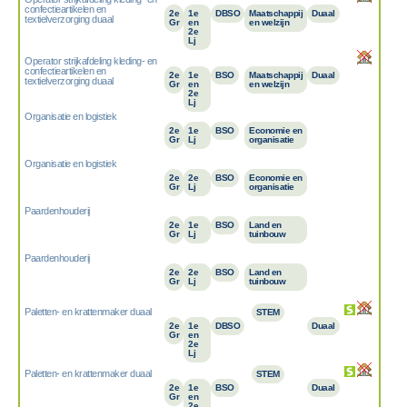
confectieartikelen en
2e
1e
DBSO
Maatschappij
Duaal
textielverzorging duaal
Gr
en
en welzijn
2e
Lj
Operator strijkafdeling kleding- en
confectieartikelen en
2e
1e
BSO
Maatschappij
Duaal
textielverzorging duaal
Gr
en
en welzijn
2e
Lj
Organisatie en logistiek
2e
1e
BSO
Economie en
Gr
Lj
organisatie
Organisatie en logistiek
2e
2e
BSO
Economie en
Gr
Lj
organisatie
Paardenhouderij
2e
1e
BSO
Land en
Gr
Lj
tuinbouw
Paardenhouderij
2e
2e
BSO
Land en
Gr
Lj
tuinbouw
Paletten- en krattenmaker duaal
STEM
2e
1e
DBSO
Duaal
Gr
en
2e
Lj
Paletten- en krattenmaker duaal
STEM
2e
1e
BSO
Duaal
Gr
en
2e