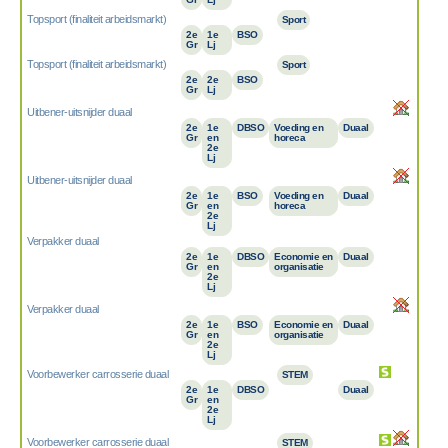
Topsport (finaliteit arbeidsmarkt)
Sport
2e
1e
BSO
Gr
Lj
Topsport (finaliteit arbeidsmarkt)
Sport
2e
2e
BSO
Gr
Lj
Uitbener-uitsnijder duaal
2e
1e
DBSO
Voeding en
Duaal
Gr
en
horeca
2e
Lj
Uitbener-uitsnijder duaal
2e
1e
BSO
Voeding en
Duaal
Gr
en
horeca
2e
Lj
Verpakker duaal
2e
1e
DBSO
Economie en
Duaal
Gr
en
organisatie
2e
Lj
Verpakker duaal
2e
1e
BSO
Economie en
Duaal
Gr
en
organisatie
2e
Lj
Voorbewerker carrosserie duaal
STEM
2e
1e
DBSO
Duaal
Gr
en
2e
Lj
Voorbewerker carrosserie duaal
STEM