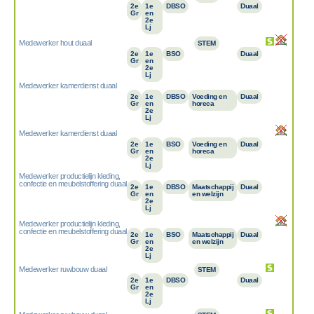
2e
1e
DBSO
Duaal
Gr
en
2e
Lj
Medewerker hout duaal
STEM
2e
1e
BSO
Duaal
Gr
en
2e
Lj
Medewerker kamerdienst duaal
2e
1e
DBSO
Voeding en
Duaal
Gr
en
horeca
2e
Lj
Medewerker kamerdienst duaal
2e
1e
BSO
Voeding en
Duaal
Gr
en
horeca
2e
Lj
Medewerker productielijn kleding,
confectie en meubelstoffering duaal
2e
1e
DBSO
Maatschappij
Duaal
Gr
en
en welzijn
2e
Lj
Medewerker productielijn kleding,
confectie en meubelstoffering duaal
2e
1e
BSO
Maatschappij
Duaal
Gr
en
en welzijn
2e
Lj
Medewerker ruwbouw duaal
STEM
2e
1e
DBSO
Duaal
Gr
en
2e
Lj