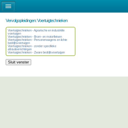
Vervolgopleidingen: Voertuigtechnieken
Voertuigtechnieken - Agrarische en industriële
voertuigen
Voertuigtechnieken - Brom- en motorfietsen
Voertuigtechnieken - Personenwagens en lichte
bedrijfsvoertuigen
Voertuigtechnieken - zonder specifieke
afstudeerrichtingen
Voertuigtechnieken - Zware bedrijfsvoertuigen
Sluit venster