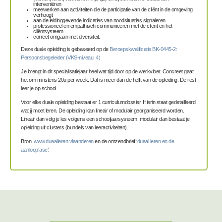
interveniëren
meewerken aan activiteiten die de participatie van de cliënt in de omgeving
verhoogt
aan de leidinggevende indicaties van noodsituaties signaleren
professioneel en empathisch communiceren met de cliënt en het
cliëntsysteem
correct omgaan met diversiteit.
Deze duale opleiding is gebaseerd op de
Beroepskwalificatie BK-0445-2:
Persoonsbegeleider (VKS-niveau: 4)
Je brengt in dit specialisatiejaar heel wat tijd door op de werkvloer. Concreet gaat
het om minstens 20u per week. Dat is meer dan de helft van de opleiding. De rest
leer je op school.
Voor elke duale opleiding bestaat er 1 curriculumdossier. Hierin staat gedetailleerd
wat jij moet leren. De opleiding kan lineair of modulair georganiseerd worden.
Lineair dan volg je les volgens een schooljaarsysteem, modulair dan bestaat je
opleiding uit clusters (bundels van leeractiviteiten).
Bron:
www.duaalleren.vlaanderen
en de omzendbrief ‘
duaal leren en de
aanloopfase
’.