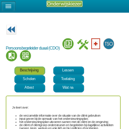
Persoonsbegeleider duaal (CDO)
Beschrijving
Lessen
Scholen
Toelating
Attest
Wat na
Je leert over:
de verzamelde informatie over de situatie van de cliënt gebruiken
input geven bij de opmaak van het ondersteuningsplan;
het ondersteuningsplan uitvoeren samen met de cliënt en de omgeving;
de cliënt of cliëntgroep ondersteunen en begeleiden bij dagelijkse activiteiten
(wonen, leren, werken en vrije tijd) en bij conflicten of incidenten