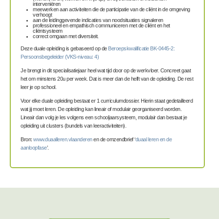
interveniëren
meewerken aan activiteiten die de participatie van de cliënt in de omgeving
verhoogt
aan de leidinggevende indicaties van noodsituaties signaleren
professioneel en empathisch communiceren met de cliënt en het
cliëntsysteem
correct omgaan met diversiteit.
Deze duale opleiding is gebaseerd op de
Beroepskwalificatie BK-0445-2:
Persoonsbegeleider (VKS-niveau: 4)
Je brengt in dit specialisatiejaar heel wat tijd door op de werkvloer. Concreet gaat
het om minstens 20u per week. Dat is meer dan de helft van de opleiding. De rest
leer je op school.
Voor elke duale opleiding bestaat er 1 curriculumdossier. Hierin staat gedetailleerd
wat jij moet leren. De opleiding kan lineair of modulair georganiseerd worden.
Lineair dan volg je les volgens een schooljaarsysteem, modulair dan bestaat je
opleiding uit clusters (bundels van leeractiviteiten).
Bron:
www.duaalleren.vlaanderen
en de omzendbrief ‘
duaal leren en de
aanloopfase
’.