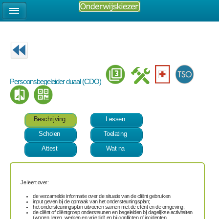
Persoonsbegeleider duaal (CDO)
Beschrijving
Lessen
Scholen
Toelating
Attest
Wat na
Je leert over:
de verzamelde informatie over de situatie van de cliënt gebruiken
input geven bij de opmaak van het ondersteuningsplan;
het ondersteuningsplan uitvoeren samen met de cliënt en de omgeving;
de cliënt of cliëntgroep ondersteunen en begeleiden bij dagelijkse activiteiten
(wonen, leren, werken en vrije tijd) en bij conflicten of incidenten