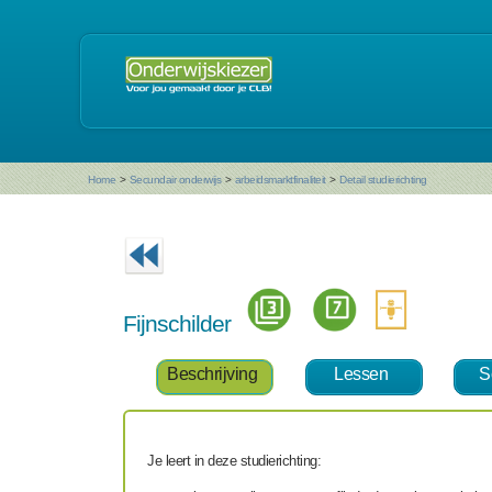
Home
>
Secundair onderwijs
>
arbeidsmarktfinaliteit
>
Detail studierichting
Fijnschilder
Beschrijving
Lessen
S
Je leert in deze studierichting: