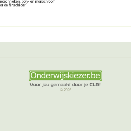
tatietechnieken, poly- en monochroom
r de fijnschilder
© 2026