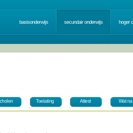
basisonderwijs
secundair onderwijs
hoger 
cholen
Toelating
Attest
Wat na