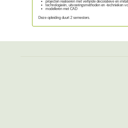
projecten realiseren met verfijnde decoratieve en imi
technologieën, uitvoeringsmethoden en -technieken voo
modelleren met CAD
Deze opleiding duurt 2 semesters.