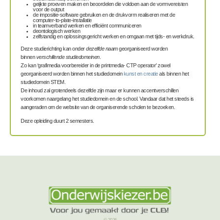
geijkte proeven maken en beoordelen die voldoen aan de vormvereisten
voor de output
de impositie-software gebruiken en de drukvorm realiseren met de
computer-to-plate-installatie
in teamverband werken en efficiënt communiceren
deontologisch werken
zelfstandig en oplossingsgericht werken en omgaan met tijds- en werkdruk.
Deze studierichting kan onder
dezelfde naam
georganiseerd worden
binnen
verschillende studiedomeinen
.
Zo kan ‘grafimedia voorbereider in de printmedia- CTP operator’ zowel
georganiseerd worden binnen het studiedomein
kunst en creatie
als binnen het
studiedomein STEM.
De inhoud zal grotendeels dezelfde zijn maar er kunnen accentverschillen
voorkomen naargelang het studiedomein en de school. Vandaar dat het steeds is
aangeraden om de website van de organiserende scholen te bezoeken.
Deze opleiding duurt 2 semesters.