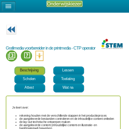
Grafimedia voorbereider in de printmedia - CTP operator
Beschrijving
Lessen
Scholen
Toelating
Attest
Wat na
Je leert over:
rekening houden met de verschillende stappen in het productieproces
de aangeleverde bestanden controleren en de inhoudelijke content ontleden
de lay-out-technische ontwerpen maken
de aangeleverde content (inhoudelijke content en illustratie- en
beeldmateriaal) bewerken