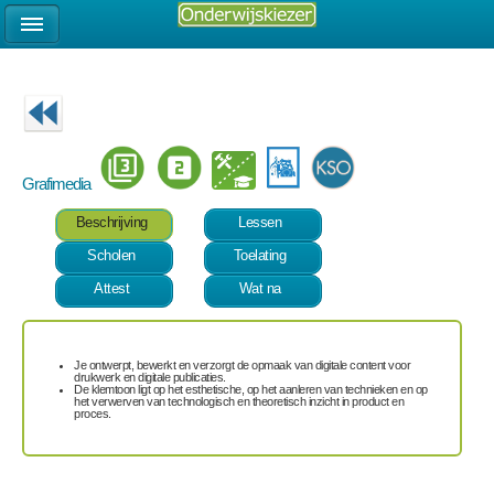
Grafimedia
Beschrijving
Lessen
Scholen
Toelating
Attest
Wat na
Je ontwerpt, bewerkt en verzorgt de opmaak van digitale content voor
drukwerk en digitale publicaties.
De klemtoon ligt op het esthetische, op het aanleren van technieken en op
het verwerven van technologisch en theoretisch inzicht in product en
proces.