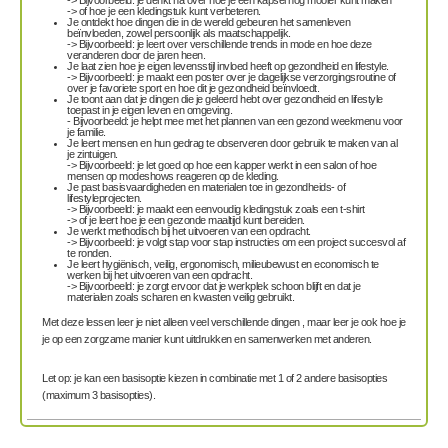
-> Bijvoorbeeld: je denkt na over hoe je een kapsel nog mooier kunt maken
-> of hoe je een kledingstuk kunt verbeteren.
Je ontdekt hoe dingen die in de wereld gebeuren het samenleven
beïnvloeden, zowel persoonlijk als maatschappelijk.
-> Bijvoorbeeld: je leert over verschillende trends in mode en hoe deze
veranderen door de jaren heen.
Je laat zien hoe je eigen levensstijl invloed heeft op gezondheid en lifestyle.
-> Bijvoorbeeld: je maakt een poster over je dagelijkse verzorgingsroutine of
over je favoriete sport en hoe dit je gezondheid beïnvloedt.
Je toont aan dat je dingen die je geleerd hebt over gezondheid en lifestyle
toepast in je eigen leven en omgeving.
- Bijvoorbeeld: je helpt mee met het plannen van een gezond weekmenu voor
je familie.
Je leert mensen en hun gedrag te observeren door gebruik te maken van al
je zintuigen.
-> Bijvoorbeeld: je let goed op hoe een kapper werkt in een salon of hoe
mensen op modeshows reageren op de kleding.
Je past basisvaardigheden en materialen toe in gezondheids- of
lifestyleprojecten.
-> Bijvoorbeeld: je maakt een eenvoudig kledingstuk zoals een t-shirt
-> of je leert hoe je een gezonde maaltijd kunt bereiden.
Je werkt methodisch bij het uitvoeren van een opdracht.
-> Bijvoorbeeld: je volgt stap voor stap instructies om een project succesvol af
te ronden.
Je leert hygiënisch, veilig, ergonomisch, milieubewust en economisch te
werken bij het uitvoeren van een opdracht.
-> Bijvoorbeeld: je zorgt ervoor dat je werkplek schoon blijft en dat je
materialen zoals scharen en kwasten veilig gebruikt.
Met deze lessen leer je niet alleen veel verschillende dingen , maar leer je ook hoe je
je op een zorgzame manier kunt uitdrukken en samenwerken met anderen.
Let op: je kan een basisoptie kiezen in combinatie met 1 of 2 andere basisopties
(maximum 3 basisopties).