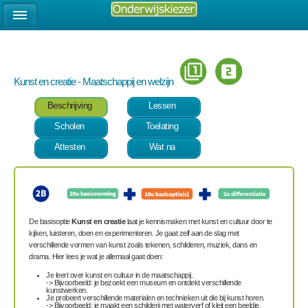
Kunst en creatie - Maatschappij en welzijn
Beschrijving
Lessen
Scholen
Toelating
Attesten
Wat na
De basisoptie
Kunst en creatie
laat je kennismaken met kunst en cultuur door te
kijken, luisteren, doen en experimenteren. Je gaat zelf aan de slag met
verschillende vormen van kunst zoals tekenen, schilderen, muziek, dans en
drama. Hier lees je wat je allemaal gaat doen:
Je leert over kunst en cultuur in de maatschappij.
-> Bijvoorbeeld: je bezoekt een museum en ontdekt verschillende
kunstwerken.
Je probeert verschillende materialen en technieken uit die bij kunst horen.
-> Bijvoorbeeld: je maakt een schilderij met waterverf of kleit een beeldje.