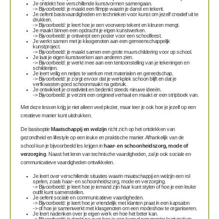
Je ontdekt hoe verschillende kunstvormen samengaan.
-> Bijvoorbeeld: je maakt een filmpje waarin je danst en tekent.
Je oefent basisvaardigheden en technieken voor kunst om jezelf creatief uit te
drukken.
-> Bijvoorbeeld: je leert hoe je een voorwerp tekent en kleuren mengt.
Je maakt binnen een opdracht je eigen kunstwerken.
-> Bijvoorbeeld: je ontwerpt een poster voor een schoolfeest.
Je werkt samen met je klasgenoten aan een gemeenschappelijk
kunstproject.
-> Bijvoorbeeld: je maakt samen een grote muurschildering voor op school.
Je laat je eigen kunstwerken aan anderen zien.
-> Bijvoorbeeld: je werkt mee aan een tentoonstelling van je tekeningen en
schilderijen.
Je leert veilig en netjes te werken met materialen en gereedschap.
-> Bijvoorbeeld: je zorgt ervoor dat je werkplek schoon blijft en dat je
verfkwasten goed schoonmaakt na gebruik.
Je ontwikkelt je creativiteit en bedenkt steeds nieuwe ideeën.
-> Bijvoorbeeld: je verzint een origineel verhaal en maakt er een stripboek van.
Met deze lessen krijg je niet alleen veel plezier, maar leer je ook hoe je jezelf op een
creatieve manier kunt uitdrukken.
De basisoptie
Maatschappij en welzijn
richt zich op het ontdekken van
gezondheid en lifestyle op een leuke en praktische manier. Afhankelijk van de
school kun je bijvoorbeeld les krijgen in
haar- en schoonheidszorg, mode of
verzorging
. Naast het leren van technische vaardigheden, zal je ook sociale en
communicatieve vaardigheden ontwikkelen.
Je leert over verschillende situaties waarin maatschappij en welzijn een rol
spelen, zoals haar- en schoonheidszorg, mode en verzorging.
-> Bijvoorbeeld: je leert hoe je iemand zijn haar kunt stylen of hoe je een leuke
outfit kunt samenstellen.
Je oefent sociale en communicatieve vaardigheden.
-> Bijvoorbeeld: je leert hoe je vriendelijk met klanten praat in een kapsalon
-> of hoe je samenwerkt met klasgenoten om een modeshow te organiseren.
Je leert nadenken over je eigen werk en hoe het beter kan.