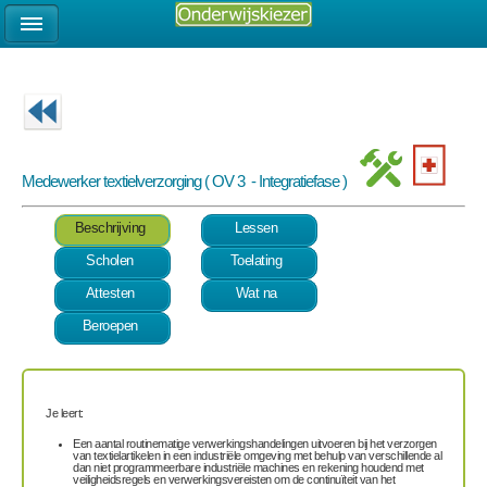
Medewerker textielverzorging ( OV 3 - Integratiefase )
Beschrijving
Lessen
Scholen
Toelating
Attesten
Wat na
Beroepen
Je leert:
Een aantal routinematige verwerkingshandelingen uitvoeren bij het verzorgen
van textielartikelen in een industriële omgeving met behulp van verschillende al
dan niet programmeerbare industriële machines en rekening houdend met
veiligheidsregels en verwerkingsvereisten om de continuïteit van het