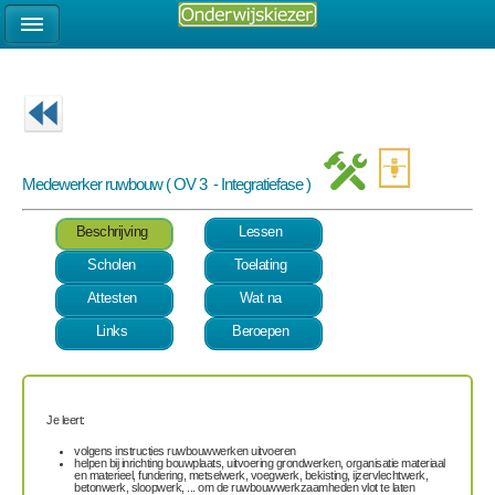
Medewerker ruwbouw ( OV 3 - Integratiefase )
Beschrijving
Lessen
Scholen
Toelating
Attesten
Wat na
Links
Beroepen
Je leert:
volgens instructies ruwbouwwerken uitvoeren
helpen bij inrichting bouwplaats, uitvoering grondwerken, organisatie materiaal
en materieel, fundering, metselwerk, voegwerk, bekisting, ijzervlechtwerk,
betonwerk, sloopwerk, ... om de ruwbouwwerkzaamheden vlot te laten