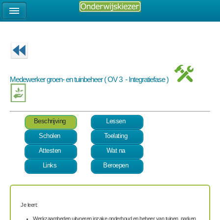
Medewerker groen- en tuinbeheer ( OV 3 - Integratiefase )
Beschrijving
Lessen
Scholen
Toelating
Attesten
Wat na
Links
Beroepen
Je leert:
Werkzaamheden uitvoeren inzake onderhoud en beheer van tuinen, parken