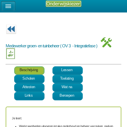
Medewerker groen- en tuinbeheer ( OV 3 - Integratiefase )
Beschrijving
Lessen
Scholen
Toelating
Attesten
Wat na
Links
Beroepen
Je leert:
Werkzaamheden uitvoeren inzake onderhoud en beheer van tuinen, parken