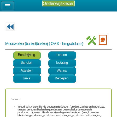
Medewerker (banket)bakkerij ( OV 3 - Integratiefase )
Beschrijving
Lessen
Scholen
Toelating
Attesten
Wat na
Links
Beroepen
Je leert:
In opdracht verschillende soorten (gist)degen (broden, zachte en harde luxe,
taarten, gerezen bladerdeegproducten, gezondheidsgerelateerde
producten…), verschillende soorten degen en beslagen (vet-, kook- en
bladerdeegproducten, producten van beslagen, producten met beslagen,