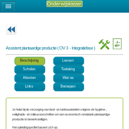
Assistent plantaardige productie ( OV 3 - Integratiefase )
Beschrijving
Lessen
Scholen
Toelating
Attesten
Wat na
Links
Beroepen
Je helpt bij de verzorging van land- en tuinbouwteelten volgens de hygiëne-,
veiligheids- en milieuvoorschriften om een economisch rendabele plantaardige
productie te bewerkstelligen.
Het opleidingsprofiel baseert zich op :