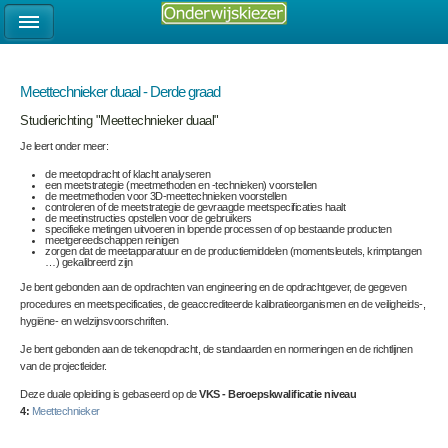
Meettechnieker duaal - Derde graad
Studierichting "Meettechnieker duaal"
Je leert onder meer:
de meetopdracht of klacht analyseren
een meetstrategie (meetmethoden en -technieken) voorstellen
de meetmethoden voor 3D-meettechnieken voorstellen
controleren of de meetstrategie de gevraagde meetspecificaties haalt
de meetinstructies opstellen voor de gebruikers
specifieke metingen uitvoeren in lopende processen of op bestaande producten
meetgereedschappen reinigen
zorgen dat de meetapparatuur en de productiemiddelen (momentsleutels, krimptangen
…) gekalibreerd zijn
Je bent gebonden aan de opdrachten van engineering en de opdrachtgever, de gegeven
procedures en meetspecificaties, de geaccrediteerde kalibratieorganismen en de veiligheids-,
hygiëne- en welzijnsvoorschriften.
Je bent gebonden aan de tekenopdracht, de standaarden en normeringen en de richtlijnen
van de projectleider.
Deze duale opleiding is gebaseerd op de
VKS - Beroepskwalificatie niveau
4:
Meettechnieker