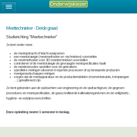
Meettechnieker - Derde graad
Studierichting "Meettechnieker"
Je leert onder meer:
de meetopdracht of klacht analyseren
een meetstrategie (meetmethoden en -technieken) voorstellen
de meetmethoden voor 3D-meettechnieken voorstellen
controleren of de meetstrategie de gevraagde meetspecificaties haalt
de meetinstructies opstellen voor de gebruikers
specifieke metingen uitvoeren in lopende processen of op bestaande producten
meetgereedschappen reinigen
zorgen dat de meetapparatuur en de productiemiddelen (momentsleutels, krimptangen
…) gekalibreerd zijn
Je bent gebonden aan de opdrachten van engineering en de opdrachtgever, de gegeven
procedures en meetspecificaties, de geaccrediteerde kalibratieorganismen en de veiligheids-,
hygiëne- en welzijnsvoorschriften.
Deze opleiding neemt 1 semester in beslag.