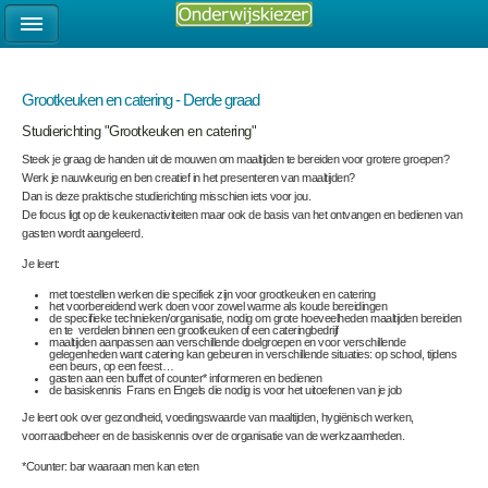
Grootkeuken en catering - Derde graad
Studierichting "Grootkeuken en catering"
Steek je graag de handen uit de mouwen om maaltijden te bereiden voor grotere groepen?
Werk je nauwkeurig en ben creatief in het presenteren van maaltijden?
Dan is deze praktische studierichting misschien iets voor jou.
De focus ligt op de keukenactiviteiten maar ook de basis van het ontvangen en bedienen van
gasten wordt aangeleerd.
Je leert:
met toestellen werken die specifiek zijn voor grootkeuken en catering
het voorbereidend werk doen voor zowel warme als koude bereidingen
de specifieke technieken/organisatie, nodig om grote hoeveelheden maaltijden bereiden
en te verdelen binnen een grootkeuken of een cateringbedrijf
maaltijden aanpassen aan verschillende doelgroepen en voor verschillende
gelegenheden want catering kan gebeuren in verschillende situaties: op school, tijdens
een beurs, op een feest…
gasten aan een buffet of counter* informeren en bedienen
de basiskennis Frans en Engels die nodig is voor het uitoefenen van je job
Je leert ook over gezondheid, voedingswaarde van maaltijden, hygiënisch werken,
voorraadbeheer en de basiskennis over de organisatie van de werkzaamheden.
*Counter: bar waaraan men kan eten