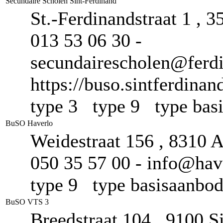
Secundaire Scholen Sint-Ferdinand
St.-Ferdinandstraat 1 ,
013 53 06 30 -
secundairescholen@ferdi
https://buso.sintferdinan
type 3 type 9 type ba
BuSO Haverlo
Weidestraat 156 , 8310 
050 35 57 00 - info@have
type 9 type basisaanb
BuSO VTS 3
Breedstraat 104 , 9100 S