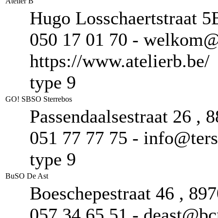
Atelier B
Hugo Losschaertstraat 5
050 17 01 70 - welkom@a
https://www.atelierb.be/
type 9
GO! SBSO Sterrebos
Passendaalsestraat 26 , 
051 77 77 75 - info@terst
type 9
BuSO De Ast
Boeschepestraat 46 , 89
057 34 65 51 - deast@bc