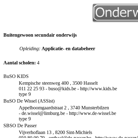
Buitengewoon secundair onderwijs
Opleiding:
Applicatie- en databeheer
Aantal scholen:
4
BuSO KIDS
Kempische steenweg 400 , 3500 Hasselt
011 22 25 93 - buso@kids.be - http://www.kids.be
type 9
BuSO De Wissel (ASSist)
Appelboomgaardstraat 2 , 3740 Munsterbilzen
- de.wissel@limburg.be - http://www.de-wissel.be
type 9
SBSO De Passer
Vijverhoflaan 13 , 8200 Sint-Michiels
050 80 00 79 - onthaal@de-passer.be - http://www.de-passer.