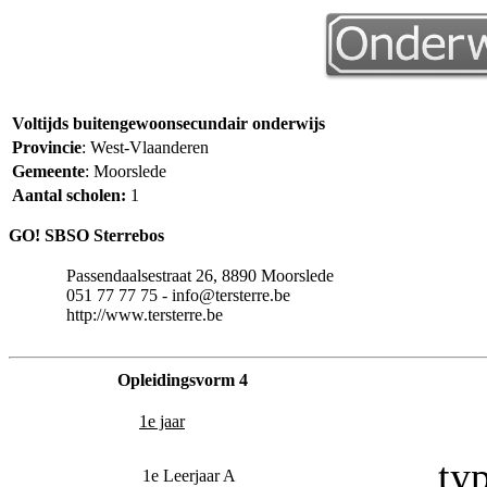
Voltijds buitengewoonsecundair onderwijs
Provincie
: West-Vlaanderen
Gemeente
: Moorslede
Aantal scholen:
1
GO! SBSO Sterrebos
Passendaalsestraat 26, 8890 Moorslede
051 77 77 75 - info@tersterre.be
http://www.tersterre.be
Opleidingsvorm 4
1e jaar
typ
1e Leerjaar A