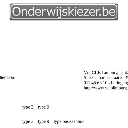
Vrij CLB Limburg - afd.
iefde.be
Sint-Catharinastraat 8, 
011 45 63 10 - beringen
http://www.vclblimburg.
type 3 type 9
type 3 type 9 type basisaanbod