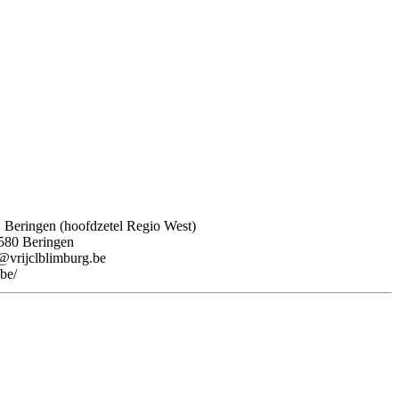
 Beringen (hoofdzetel Regio West)
3580 Beringen
@vrijclblimburg.be
be/